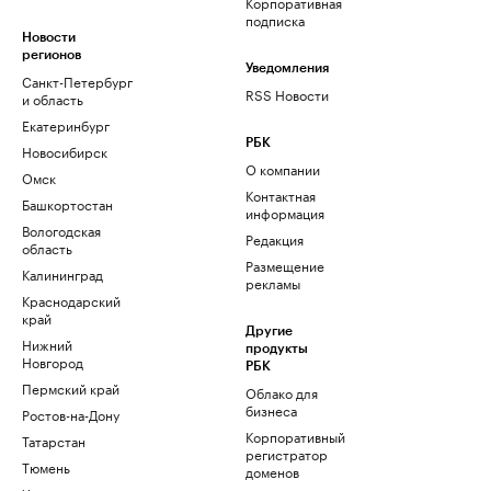
Корпоративная
подписка
Новости
регионов
Уведомления
Санкт-Петербург
RSS Новости
и область
Екатеринбург
РБК
Новосибирск
О компании
Омск
Контактная
Башкортостан
информация
Вологодская
Редакция
область
Размещение
Калининград
рекламы
Краснодарский
край
Другие
Нижний
продукты
Новгород
РБК
Пермский край
Облако для
бизнеса
Ростов-на-Дону
Корпоративный
Татарстан
регистратор
Тюмень
доменов