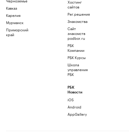
Черноземье
Хостинг
сайтов
Кавказ
Рег.решения
Карелия
Знакомства
Мурманск
Сайт
Приморский
знакомств
край
podbor.ru
РБК
Компании
РБК Курсы
Школа
управления
РБК
РБК
Новости
iOS
Android
AppGallery