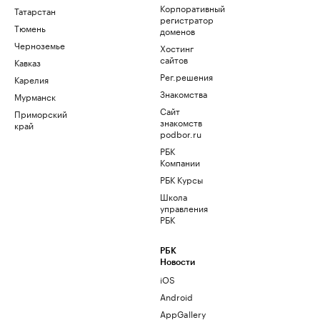
Корпоративный
Татарстан
регистратор
Тюмень
доменов
Черноземье
Хостинг
сайтов
Кавказ
Рег.решения
Карелия
Знакомства
Мурманск
Сайт
Приморский
знакомств
край
podbor.ru
РБК
Компании
РБК Курсы
Школа
управления
РБК
РБК
Новости
iOS
Android
AppGallery