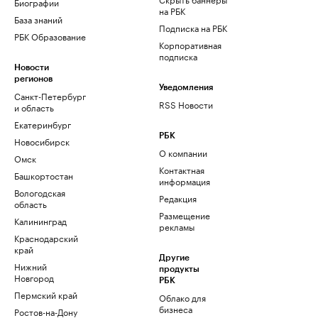
Биографии
на РБК
База знаний
Подписка на РБК
РБК Образование
Корпоративная
подписка
Новости
регионов
Уведомления
Санкт-Петербург
RSS Новости
и область
Екатеринбург
РБК
Новосибирск
О компании
Омск
Контактная
Башкортостан
информация
Вологодская
Редакция
область
Размещение
Калининград
рекламы
Краснодарский
край
Другие
Нижний
продукты
Новгород
РБК
Пермский край
Облако для
бизнеса
Ростов-на-Дону