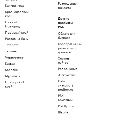
Размещение
Калининград
рекламы
Краснодарский
край
Другие
Нижний
продукты
Новгород
РБК
Пермский край
Облако для
бизнеса
Ростов-на-Дону
Корпоративный
Татарстан
регистратор
Тюмень
доменов
Черноземье
Хостинг
сайтов
Кавказ
Рег.решения
Карелия
Знакомства
Мурманск
Сайт
Приморский
знакомств
край
podbor.ru
РБК
Компании
РБК Курсы
Школа
управления