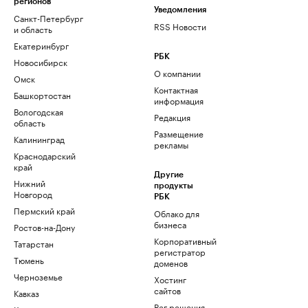
регионов
Уведомления
Санкт-Петербург
RSS Новости
и область
Екатеринбург
РБК
Новосибирск
О компании
Омск
Контактная
Башкортостан
информация
Вологодская
Редакция
область
Размещение
Калининград
рекламы
Краснодарский
край
Другие
Нижний
продукты
Новгород
РБК
Пермский край
Облако для
бизнеса
Ростов-на-Дону
Корпоративный
Татарстан
регистратор
Тюмень
доменов
Черноземье
Хостинг
сайтов
Кавказ
Рег.решения