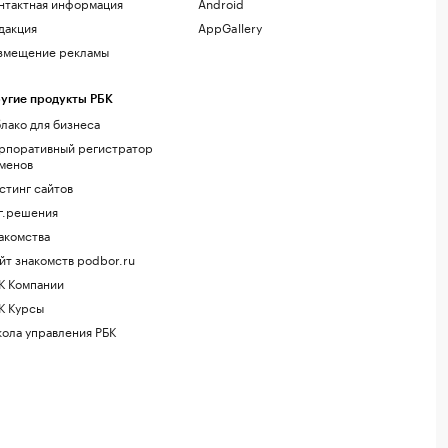
нтактная информация
Android
дакция
AppGallery
змещение рекламы
угие продукты РБК
лако для бизнеса
рпоративный регистратор
менов
стинг сайтов
г.решения
акомства
йт знакомств podbor.ru
К Компании
К Курсы
ола управления РБК