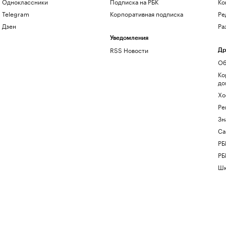
Одноклассники
Подписка на РБК
Ко
Telegram
Корпоративная подписка
Ре
Дзен
Ра
Уведомления
RSS Новости
Др
Об
Ко
до
Хо
Ре
Зн
Са
РБ
РБ
Шк