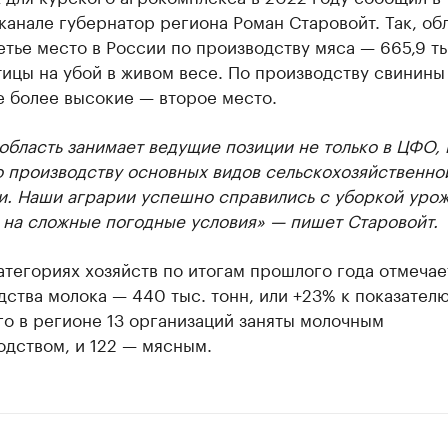
канале губернатор региона Роман Старовойт. Так, об
етье место в России по производству мяса — 665,9 ты
тицы на убой в живом весе. По производству свинины
е более высокие — второе место.
область занимает ведущие позиции не только в ЦФО, 
о производству основных видов сельскохозяйственно
и. Наши аграрии успешно справились с уборкой урож
 на сложные погодные условия» — пишет Старовойт.
атегориях хозяйств по итогам прошлого года отмечае
ства молока — 440 тыс. тонн, или +23% к показател
го в регионе 13 организаций заняты молочным
одством, и 122 — мясным.