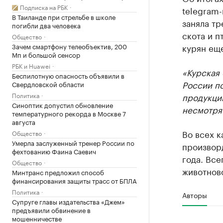
Подписка на РБК
telegram-
В Таиланде при стрельбе в школе
заняла тр
погибли два человека
скота и п
Общество
Зачем смартфону телеобъектив, 200
курян ещ
Мп и большой сенсор
РБК и Huawei
«Курская 
Беспилотную опасность объявили в
России п
Свердловской области
Политика
продукци
Синоптик допустил обновление
несмотря
температурного рекорда в Москве 7
августа
Во всех к
Общество
Умерла заслуженный тренер России по
произворд
фехтованию Фаина Саевич
года. Все
Общество
животнов
Минтранс предложил способ
финансирования защиты трасс от БПЛА
Политика
Авторы
Супруге главы издательства «Джем»
предъявили обвинение в
мошенничестве