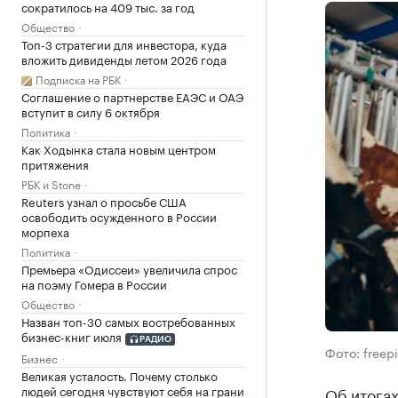
сократилось на 409 тыс. за год
Общество
Топ-3 стратегии для инвестора, куда
вложить дивиденды летом 2026 года
Подписка на РБК
Соглашение о партнерстве ЕАЭС и ОАЭ
вступит в силу 6 октября
Политика
Как Ходынка стала новым центром
притяжения
РБК и Stone
Reuters узнал о просьбе США
освободить осужденного в России
морпеха
Политика
Премьера «Одиссеи» увеличила спрос
на поэму Гомера в России
Общество
Назван топ-30 самых востребованных
бизнес-книг июля
РАДИО
Фото: freep
Бизнес
Великая усталость. Почему столько
людей сегодня чувствуют себя на грани
Об итогах