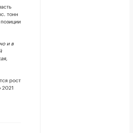
ласть
с. тонн
 позиции
но и в
й
ая,
тся рост
ю 2021