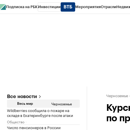
Подписка на РБК
Инвестиции
Мероприятия
Отрасли
Недви
РБК Life
Тренды
Визионеры
Национальные проекты
Город
Стиль
Кр
Спецпроекты СПб
Конференции СПб
Спецпроекты
Проверка конт
Черноземье
Все новости
Черноземье
Весь мир
Курс
Wildberries сообщила о пожаре на
складе в Екатеринбурге после атаки
по п
Общество
Число пенсионеров в России