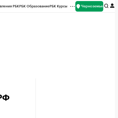
Черноземье
вления РБК
РБК Образование
РБК Курсы
рейтинги
Франшизы
Газета
ок наличной валюты
 РФ