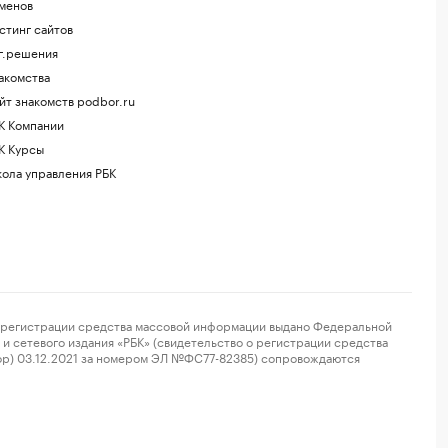
менов
стинг сайтов
г.решения
акомства
йт знакомств podbor.ru
К Компании
К Курсы
ола управления РБК
регистрации средства массовой информации выдано Федеральной
и сетевого издания «РБК» (свидетельство о регистрации средства
ор) 03.12.2021 за номером ЭЛ №ФС77-82385) сопровождаются