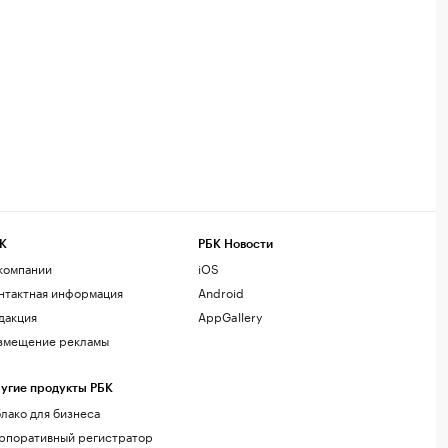
К
РБК Новости
компании
iOS
нтактная информация
Android
дакция
AppGallery
змещение рекламы
угие продукты РБК
лако для бизнеса
рпоративный регистратор