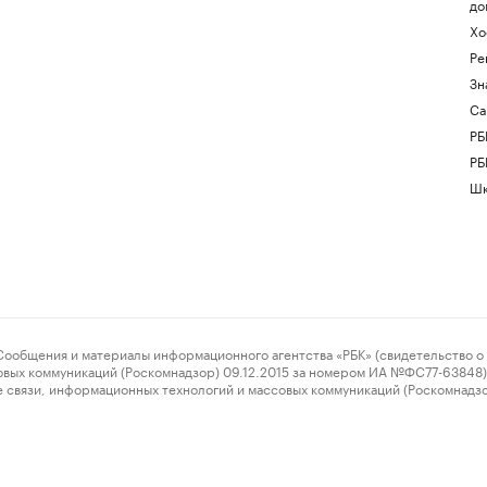
до
Хо
Ре
Зн
Са
РБ
РБ
Шк
ения и материалы информационного агентства «РБК» (свидетельство о 
овых коммуникаций (Роскомнадзор) 09.12.2015 за номером ИА №ФС77-63848) 
 связи, информационных технологий и массовых коммуникаций (Роскомнадз