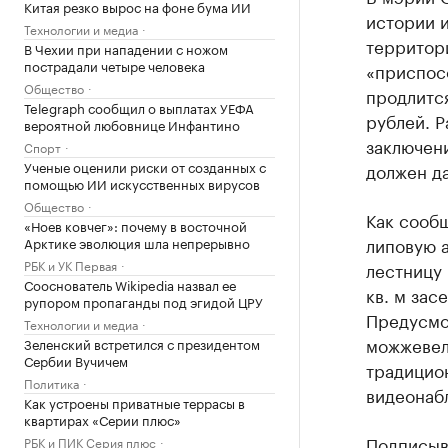
Китая резко вырос на фоне бума ИИ
истории и
Технологии и медиа
территори
В Чехии при нападении с ножом
пострадали четыре человека
«приспос
Общество
продлится
Telegraph сообщил о выплатах УЕФА
рублей. Р
вероятной любовнице Инфантино
заключени
Спорт
Ученые оценили риски от созданных с
должен да
помощью ИИ искусственных вирусов
Общество
Как сооб
«Ноев ковчег»: почему в восточной
липовую а
Арктике эволюция шла непрерывно
РБК и УК Первая
лестницу 
Сооснователь Wikipedia назвал ее
кв. м за
рупором пропаганды под эгидой ЦРУ
Предусмот
Технологии и медиа
можжевель
Зеленский встретился с президентом
Сербии Вучичем
традицио
Политика
видеонаб
Как устроены приватные террасы в
квартирах «Серии плюс»
Подписыв
РБК и ПИК Серия плюс