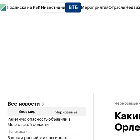
Подписка на РБК
Инвестиции
Мероприятия
Отрасли
Недви
РБК Life
Тренды
Визионеры
Национальные проекты
Город
Стиль
Кр
Спецпроекты СПб
Конференции СПб
Спецпроекты
Проверка конт
Черноземье
Все новости
Черноземье
Весь мир
Каки
Ракетную опасность объявили в
Московской области
Орле
Политика
В шести российских регионах