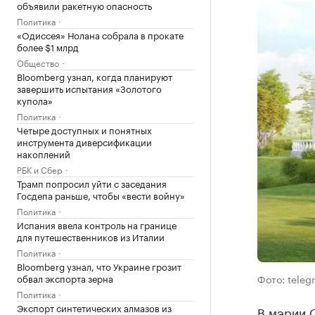
объявили ракетную опасность
Политика
«Одиссея» Нолана собрала в прокате
более $1 млрд
Общество
Bloomberg узнал, когда планируют
завершить испытания «Золотого
купола»
Политика
Четыре доступных и понятных
инструмента диверсификации
накоплений
РБК и Сбер
Трамп попросил уйти с заседания
Госдепа раньше, чтобы «вести войну»
Политика
Испания ввела контроль на границе
для путешественников из Италии
Политика
Bloomberg узнал, что Украине грозит
обвал экспорта зерна
Фото: teleg
Политика
Экспорт синтетических алмазов из
В мэрии 