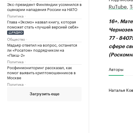
Экс-президент Финляндии усомнился в
RuTube
,
T
сценарии нападения России на НАТО
Политика
Глава «Эксмо» назвал книгу, которая
16+. Мат
поможет стать «лучшей версией себя»
Чернозем
РАДИО
77 - 840
Общество
Мадьяр ответил на вопрос, останется
сфере св
ли «Росатом» подрядчиком на
«Пакш-2»
(Роскомна
Политика
Росфинмониторинг рассказал, как
Авторы
помог выявить криптомошенников в
Москве
Политика
Наталья Ко
Загрузить еще