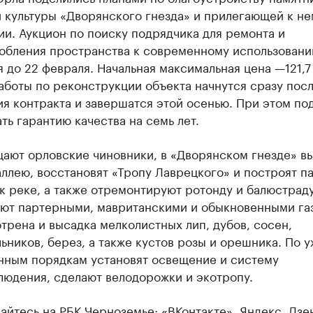
 культуры «Дворянского гнезда» и прилегающей к не
и. Аукцион по поиску подрядчика для ремонта и
обления пространства к современному использован
 до 22 февраля. Начальная максимальная цена —121,7
аботы по реконструкции объекта начнутся сразу пос
я контракта и завершатся этой осенью. При этом по
ть гарантию качества на семь лет.
щают орловские чиновники, в «Дворянском гнезде» в
ллею, восстановят «Тропу Лаврецкого» и построят п
к реке, а также отремонтируют ротонду и балюстраду.
сеют партерными, мавританскими и обыкновенными га
рена и высадка мелколистных лип, дубов, сосен,
ников, берез, а также кустов розы и орешника. По у
нным порядкам установят освещение и систему
людения, сделают велодорожки и экотропу.
айтесь на РБК Черноземье:
«ВКонтакте»
,
Яндекс. Дзе