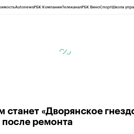
жимость
Autonews
РБК Компании
Телеканал
РБК Вино
Спорт
Школа упра
ипто
РБК Бизнес-среда
Дискуссионный клуб
Исследования
Кредитные 
рагентов
Политика
Экономика
Бизнес
Технологии и медиа
Финансы
Рын
м станет «Дворянское гнездо
 после ремонта