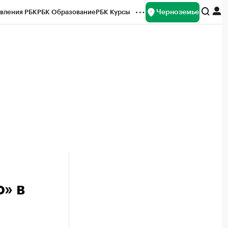
Черноземье
вления РБК
РБК Образование
РБК Курсы
рейтинги
Франшизы
Газета
ок наличной валюты
» в