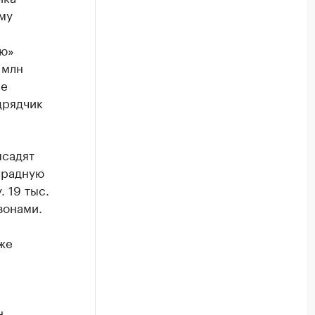
му
ию»
 млн
ле
дрядчик
ысадят
арадную
 19 тыс.
зонами.
же
н
,