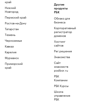
край
Другие
Нижний
продукты
Новгород
РБК
Пермский край
Облако для
бизнеса
Ростов-на-Дону
Корпоративный
Татарстан
регистратор
Тюмень
доменов
Черноземье
Хостинг
сайтов
Кавказ
Рег.решения
Карелия
Знакомства
Мурманск
Сайт
Приморский
знакомств
край
podbor.ru
РБК
Компании
РБК Курсы
Школа
управления
РБК