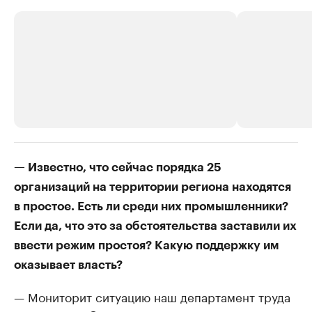
РБК Компании
РБК Компании
— Известно, что сейчас порядка 25
Делитесь новостями бизнеса на РБК
Крупнейшие 
организаций на территории региона находятся
продавцы м
Управляйте страницей компании и развивайте личные
в простое. Есть ли среди них промышленники?
бренды спикеров бизнеса
Ознакомьтесь с и
Если да, что это за обстоятельства заставили их
ввести режим простоя? Какую поддержку им
оказывает власть?
— Мониторит ситуацию наш департамент труда