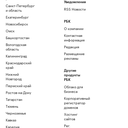
Уведомления
Санкт-Петербург
RSS Новости
и область
Екатеринбург
РБК
Новосибирск
О компании
Омск
Контактная
Башкортостан
информация
Вологодская
Редакция
область
Размещение
Калининград
рекламы
Краснодарский
край
Другие
Нижний
продукты
Новгород
РБК
Пермский край
Облако для
бизнеса
Ростов-на-Дону
Корпоративный
Татарстан
регистратор
Тюмень
доменов
Черноземье
Хостинг
сайтов
Кавказ
Рег.
Карелия