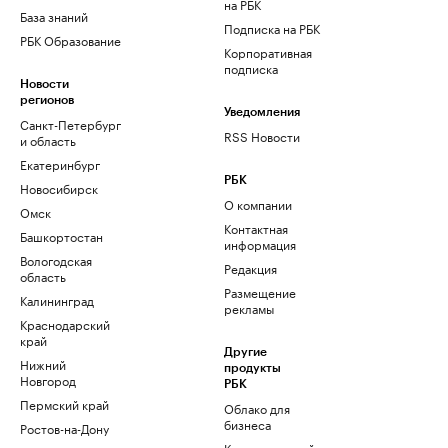
на РБК
База знаний
Подписка на РБК
РБК Образование
Корпоративная
подписка
Новости
регионов
Уведомления
Санкт-Петербург
RSS Новости
и область
Екатеринбург
РБК
Новосибирск
О компании
Омск
Контактная
Башкортостан
информация
Вологодская
Редакция
область
Размещение
Калининград
рекламы
Краснодарский
край
Другие
Нижний
продукты
Новгород
РБК
Пермский край
Облако для
бизнеса
Ростов-на-Дону
Корпоративный