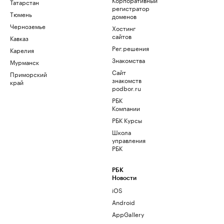
Татарстан
регистратор
Тюмень
доменов
Черноземье
Хостинг
сайтов
Кавказ
Рег.решения
Карелия
Знакомства
Мурманск
Сайт
Приморский
знакомств
край
podbor.ru
РБК
Компании
РБК Курсы
Школа
управления
РБК
РБК
Новости
iOS
Android
AppGallery