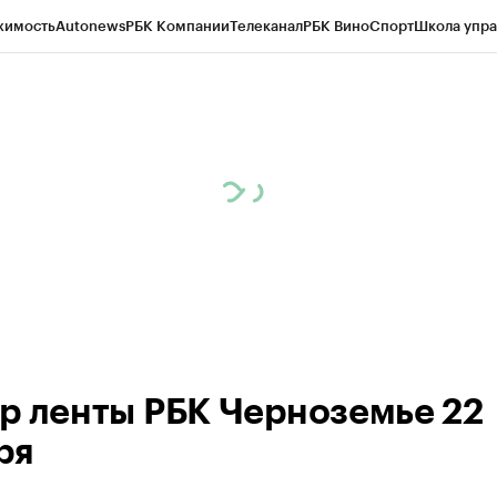
жимость
Autonews
РБК Компании
Телеканал
РБК Вино
Спорт
Школа упра
ипто
РБК Бизнес-среда
Дискуссионный клуб
Исследования
Кредитные 
рагентов
Политика
Экономика
Бизнес
Технологии и медиа
Финансы
Рын
р ленты РБК Черноземье 22
ря