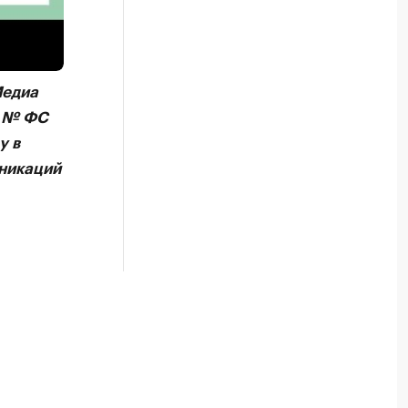
н
,
Медиа
А № ФС
у в
никаций