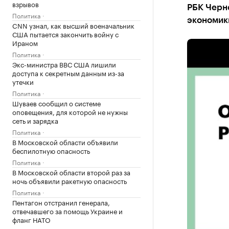
взрывов
РБК Черн
Политика
экономик
CNN узнал, как высший военачальник
США пытается закончить войну с
Ираном
Политика
Экс-министра ВВС США лишили
доступа к секретным данным из-за
утечки
Политика
Шуваев сообщил о системе
оповещения, для которой не нужны
сеть и зарядка
Политика
В Московской области объявили
беспилотную опасность
Политика
В Московской области второй раз за
ночь объявили ракетную опасность
Политика
Пентагон отстранил генерала,
отвечавшего за помощь Украине и
РБК Черноз
фланг НАТО