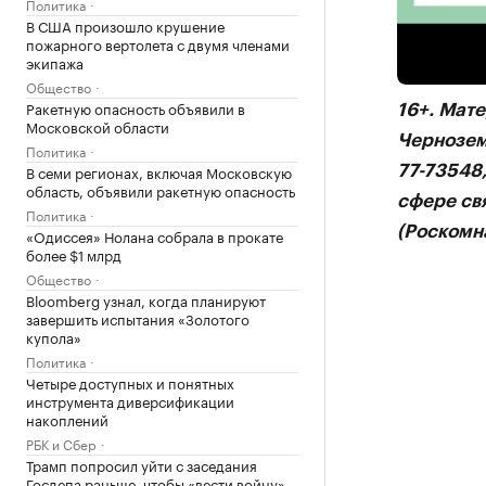
Политика
Подписыв
В США произошло крушение
пожарного вертолета с двумя членами
RuTube
,
экипажа
Общество
Ракетную опасность объявили в
16+. Мат
Московской области
Чернозем
Политика
В семи регионах, включая Московскую
77-73548
область, объявили ракетную опасность
сфере св
Политика
(Роскомна
«Одиссея» Нолана собрала в прокате
более $1 млрд
Общество
Bloomberg узнал, когда планируют
завершить испытания «Золотого
купола»
Политика
Четыре доступных и понятных
инструмента диверсификации
накоплений
РБК и Сбер
Трамп попросил уйти с заседания
Госдепа раньше, чтобы «вести войну»