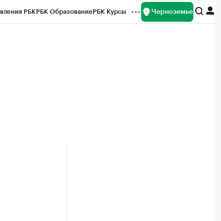
Черноземье
вления РБК
РБК Образование
РБК Курсы
рейтинги
Франшизы
Газета
ок наличной валюты