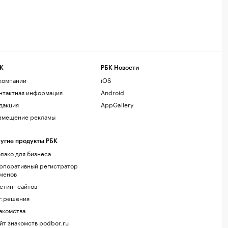
К
РБК Новости
компании
iOS
нтактная информация
Android
дакция
AppGallery
змещение рекламы
угие продукты РБК
лако для бизнеса
рпоративный регистратор
менов
стинг сайтов
г.решения
акомства
йт знакомств podbor.ru