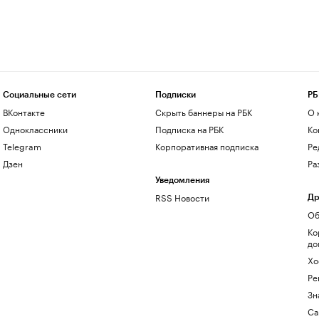
Социальные сети
Подписки
РБ
ВКонтакте
Скрыть баннеры на РБК
О 
Одноклассники
Подписка на РБК
Ко
Telegram
Корпоративная подписка
Ре
Дзен
Ра
Уведомления
RSS Новости
Др
Об
Ко
до
Хо
Ре
Зн
Са