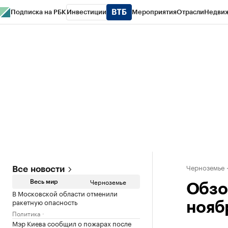
Подписка на РБК
Инвестиции
Мероприятия
Отрасли
Недви
РБК Life
Тренды
Визионеры
Национальные проекты
Город
Стиль
Кр
Спецпроекты СПб
Конференции СПб
Спецпроекты
Проверка конт
Черноземье
Все новости
Черноземье
Весь мир
Обзо
В Московской области отменили
ракетную опасность
нояб
Политика
Мэр Киева сообщил о пожарах после