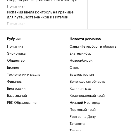
Политика
Испания ввела контроль на границе
для путешественников из Италии
Политика
Bloomberg узнал, что Украине грозит
обвал экспорта зерна
Рубрики
Новости регионов
Политика
Экспорт синтетических алмазов из
Политика
Санкт-Петербург и область
Китая резко вырос на фоне бума ИИ
Экономика
Екатеринбург
Технологии и медиа
Общество
Новосибирск
В Чехии при нападении с ножом
Бизнес
Омск
пострадали четыре человека
Технологии и медиа
Башкортостан
Общество
Telegraph сообщил о выплатах УЕФА
Финансы
Вологодская область
вероятной любовнице Инфантино
Биографии
Калининград
Спорт
База знаний
Краснодарский край
РБК Образование
Нижний Новгород
Загрузить еще
Пермский край
Ростов-на-Дону
Татарстан
Тюмень