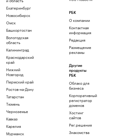
и область
Екатеринбург
РБК
Новосибирск
О компании
Омск
Контактная
Башкортостан
информация
Вологодская
Редакция
область
Размещение
Калининград
рекламы
Краснодарский
край
Другие
Нижний
продукты
Новгород
РБК
Пермский край
Облако для
бизнеса
Ростов-на-Дону
Корпоративный
Татарстан
регистратор
Тюмень
доменов
Черноземье
Хостинг
сайтов
Кавказ
Рег.решения
Карелия
Знакомства
Мурманск