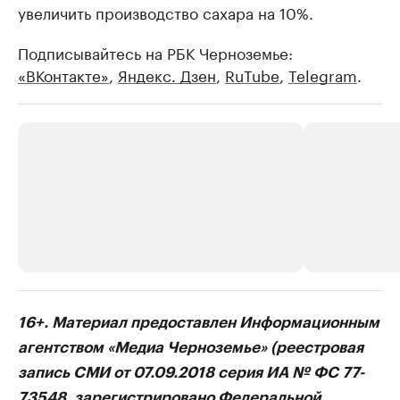
увеличить производство сахара на 10%.
Подписывайтесь на РБК Черноземье:
«ВКонтакте»
,
Яндекс. Дзен
,
RuTube
,
Telegram
.
РБК Компании
РБК Компании
16+. Материал предоставлен Информационным
Делитесь новостями бизнеса на РБК
Крупнейшие
агентством «Медиа Черноземье» (реестровая
недвижимос
Управляйте страницей компании и развивайте личные
запись СМИ от 07.09.2018 серия ИА № ФС 77-
бренды спикеров бизнеса
Посмотрите данные
73548, зарегистрировано Федеральной