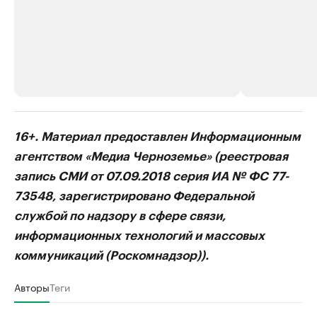
РБК Компании
РБК Компании
16+. Материал предоставлен Информационным
Делитесь новостями бизнеса на РБК
Крупнейшие 
агентством «Медиа Черноземье» (реестровая
продавцы м
Управляйте страницей компании и развивайте личные
запись СМИ от 07.09.2018 серия ИА № ФС 77-
бренды спикеров бизнеса
Ознакомьтесь с и
73548, зарегистрировано Федеральной
службой по надзору в сфере связи,
информационных технологий и массовых
коммуникаций (Роскомнадзор)).
Авторы
Теги