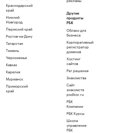
рекламы
Краснодарский
край
Другие
Нижний
продукты
Новгород
РБК
Пермский край
Облако для
бизнеса
Ростов-на-Дону
Корпоративный
Татарстан
регистратор
Тюмень
доменов
Черноземье
Хостинг
сайтов
Кавказ
Рег.решения
Карелия
Знакомства
Мурманск
Сайт
Приморский
знакомств
край
podbor.ru
РБК
Компании
РБК Курсы
Школа
управления
РБК