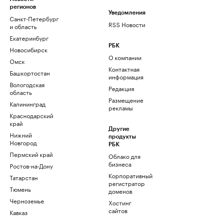
регионов
Уведомления
Санкт-Петербург
RSS Новости
и область
Екатеринбург
РБК
Новосибирск
О компании
Омск
Контактная
Башкортостан
информация
Вологодская
Редакция
область
Размещение
Калининград
рекламы
Краснодарский
край
Другие
Нижний
продукты
Новгород
РБК
Пермский край
Облако для
бизнеса
Ростов-на-Дону
Корпоративный
Татарстан
регистратор
Тюмень
доменов
Черноземье
Хостинг
сайтов
Кавказ