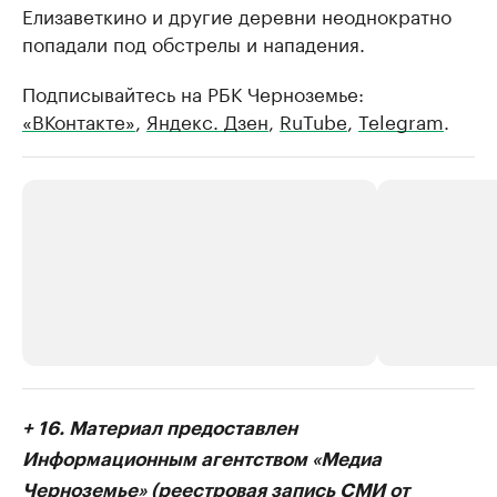
Елизаветкино и другие деревни неоднократно
попадали под обстрелы и нападения.
Подписывайтесь на РБК Черноземье:
«ВКонтакте»
,
Яндекс. Дзен
,
RuTube
,
Telegram
.
РБК Компании
РБК Компании
+ 16. Материал предоставлен
Делитесь новостями бизнеса на РБК
Крупнейшие 
Информационным агентством «Медиа
продавцы м
Управляйте страницей компании и развивайте личные
Черноземье» (реестровая запись СМИ от