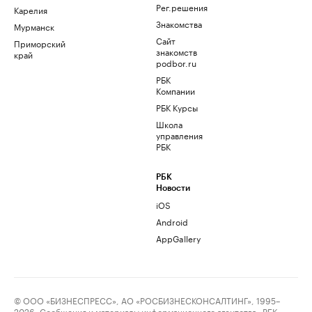
Рег.решения
Карелия
Знакомства
Мурманск
Сайт
Приморский
знакомств
край
podbor.ru
РБК
Компании
РБК Курсы
Школа
управления
РБК
РБК
Новости
iOS
Android
AppGallery
© ООО «БИЗНЕСПРЕСС», АО «РОСБИЗНЕСКОНСАЛТИНГ», 1995–
2026. Сообщения и материалы информационного агентства «РБК»