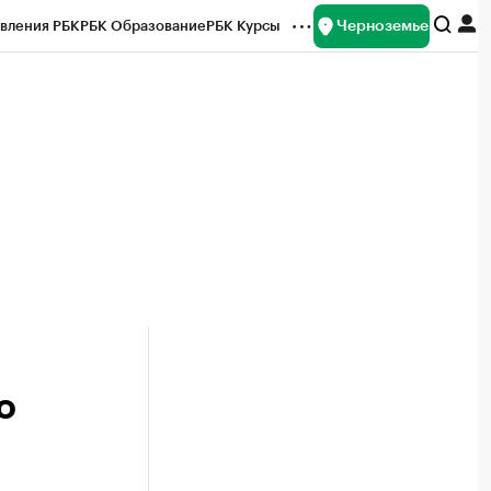
Черноземье
вления РБК
РБК Образование
РБК Курсы
рейтинги
Франшизы
Газета
ок наличной валюты
о