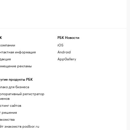
К
РБК Новости
компании
iOS
нтактная информация
Android
дакция
AppGallery
змещение рекламы
угие продукты РБК
лако для бизнеса
рпоративный регистратор
менов
стинг сайтов
г.решения
акомства
йт знакомств podbor.ru