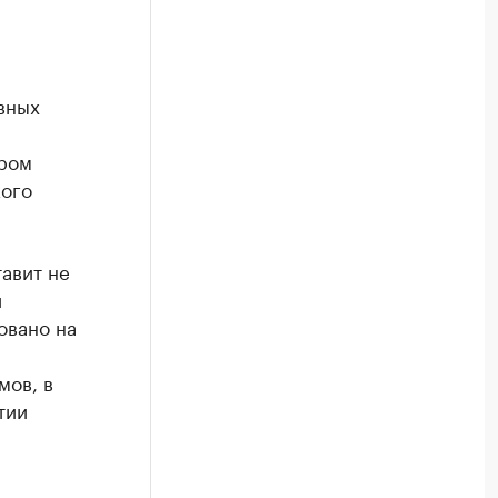
вных
ором
кого
авит не
й
овано на
мов, в
тии