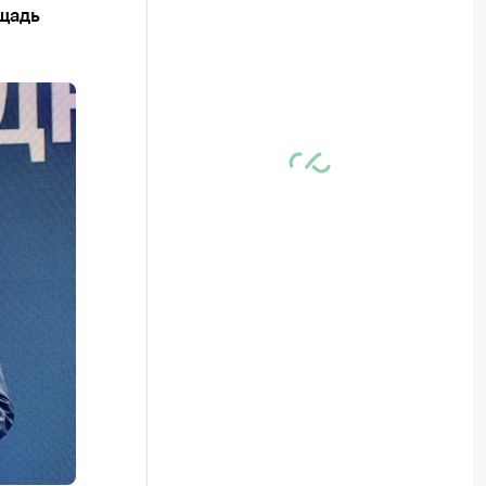
ощадь