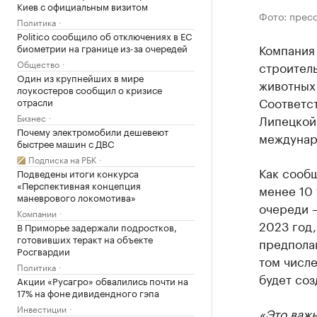
Киев с официальным визитом
Фото: прес
Политика
Politico сообщило об отключениях в ЕС
Компания 
биометрии на границе из-за очередей
Общество
строитель
Один из крупнейших в мире
животных
лоукостеров сообщил о кризисе
Соответс
отрасли
Бизнес
Липецкой
Почему электромобили дешевеют
междунар
быстрее машин с ДВС
Подписка на РБК
Как сообщ
Подведены итоги конкурса
«Перспективная концепция
менее 10 
маневрового локомотива»
очереди —
Компании
2023 год,
В Приморье задержали подростков,
готовивших теракт на объекте
предпола
Росгвардии
том числ
Политика
будет соз
Акции «Русагро» обвалились почти на
17% на фоне дивидендного гэпа
Инвестиции
«Это важ