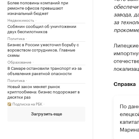
Более половины компаний при
обеспечи
ремонте офисов превышают
изначальный бюджет
завода, д
Недвижимость
за технол
Собянин сообщил об уничтожении
прокомме
двух беспилотников
Политика
Липецкие 
Бизнес в России ужесточил борьбу с
воровством сотрудников. Главные
импортну
схемы
отечестве
Образование
локализа
В Самаре остановили транспорт из-за
объявления ракетной опасности
Политика
Справка
Новый закон меняет рынок
криптообмена: бизнес подорожает в
десятки раз
Подписка на РБК
По дан
елецко
Загрузить еще
капита
Марина