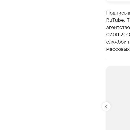
Подписыва
RuTube, 
агентств
07.09.20
службой п
массовых