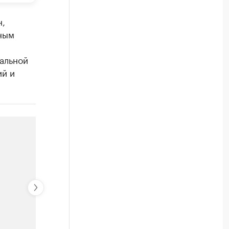
н,
ным
альной
ий и