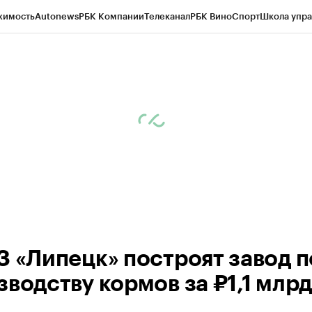
жимость
Autonews
РБК Компании
Телеканал
РБК Вино
Спорт
Школа упра
ипто
РБК Бизнес-среда
Дискуссионный клуб
Исследования
Кредитные 
рагентов
Политика
Экономика
Бизнес
Технологии и медиа
Финансы
Рын
З «Липецк» построят завод п
зводству кормов за ₽1,1 млрд