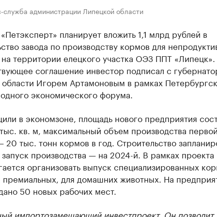
с-служба администрации Липецкой области
«Петэксперт» планирует вложить 1,1 млрд рублей в
ство завода по производству кормов для непродукти
 на территории елецкого участка ОЭЗ ППТ «Липецк».
твующее соглашение инвестор подписал с губернат
 области Игорем Артамоновым в рамках Петербургс
одного экономического форума.
или в экономзоне, площадь нового предприятия сост
тыс. кв. м, максимальный объем производства перво
 20 тыс. тонн кормов в год. Строительство запланир
 запуск производства — на 2024-й. В рамках проекта
гается организовать выпуск специализированных кор
е премиальных, для домашних животных. На предприя
дано 50 новых рабочих мест.
ный импортозамещающий инвестпроект. Он позволит