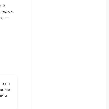
го
ледить
», —
но на
авным
ей и