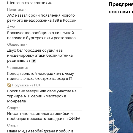
Шенгена «в заложники»
Предприят
Политика
составит 
JAC назвал сроки появления нового
рамного внедорожника JS9 в России
Авто
Роскачество сообщило о кишечной
палочке в бургерах пяти ресторанов
Общество
Двух белгородцев осудили за
инсценировку атаки беспилотника
ради выплат
Черноземье
Конец «золотой лихорадки»: к чему
привела эпоха быстрых карьер в IT
Подписка на РБК
Россияне завершили свое участие на
турнире ATP серии «Мастерс» в
Монреале
Спорт
Инфантино извинился за ошибки и
пообещал пресекать нападки на ФИФА
Спорт
Глава МИД Азербайджана прибыл в