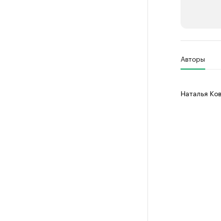
РБК Компан
Авторы
Делитес
Управляйте с
Наталья Ко