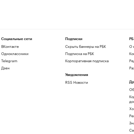
Социальные сети
Подписки
РБ
ВКонтакте
Скрыть баннеры на РБК
О 
Одноклассники
Подписка на РБК
Ко
Telegram
Корпоративная подписка
Ре
Дзен
Ра
Уведомления
RSS Новости
Др
Об
Ко
до
Хо
Ре
Зн
Са