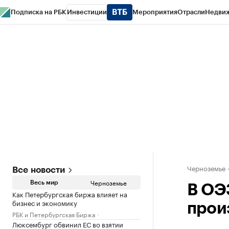
Подписка на РБК
Инвестиции
Мероприятия
Отрасли
Недви
РБК Life
Тренды
Визионеры
Национальные проекты
Город
Стиль
Кр
Спецпроекты СПб
Конференции СПб
Спецпроекты
Проверка конт
Черноземье
Все новости
Черноземье
Весь мир
В ОЭ
Как Петербургская биржа влияет на
бизнес и экономику
прои
РБК и Петербургская Биржа
Люксембург обвинил ЕС во взятии