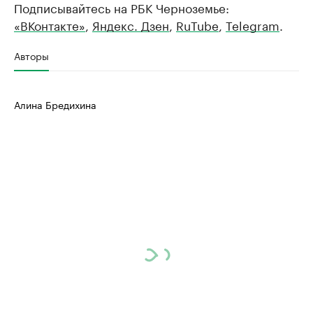
Подписывайтесь на РБК Черноземье:
РБК Компании
РБК Компании
«ВКонтакте»
,
Яндекс. Дзен
,
RuTube
,
Telegram
.
Делитесь новостями бизнеса на РБК
Крупнейшие
недвижимос
Управляйте страницей компании и развивайте личные
Авторы
бренды спикеров бизнеса
Посмотрите данные
Алина Бредихина