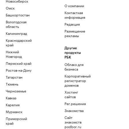
Новосибирск
О компании
Омск
Контактная
Башкортостан
информация
Вологодская
Редакция
область
Размещение
Калининград
рекламы
Краснодарский
край
Другие
Нижний
продукты
Новгород
РБК
Пермский край
Облако для
бизнеса
Ростов-на-Дону
Корпоративный
Татарстан
регистратор
Тюмень
доменов
Черноземье
Хостинг
сайтов
Кавказ
Рег.решения
Карелия
Знакомства
Мурманск
Сайт
Приморский
знакомств
край
podbor.ru