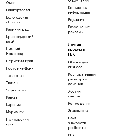
Омск
Контактная
Башкортостан
информация
Вологодская
Редакция
область
Размещение
Калининград
рекламы
Краснодарский
край
Другие
Нижний
продукты
Новгород
РБК
Пермский край
Облако для
бизнеса
Ростов-на-Дону
Корпоративный
Татарстан
регистратор
Тюмень
доменов
Черноземье
Хостинг
сайтов
Кавказ
Рег.решения
Карелия
Знакомства
Мурманск
Сайт
Приморский
знакомств
край
podbor.ru
РБК