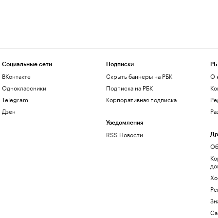
Социальные сети
Подписки
РБ
ВКонтакте
Скрыть баннеры на РБК
О 
Одноклассники
Подписка на РБК
Ко
Telegram
Корпоративная подписка
Ре
Дзен
Ра
Уведомления
RSS Новости
Др
Об
Ко
до
Хо
Ре
Зн
Са