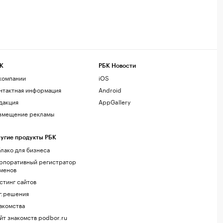
К
РБК Новости
компании
iOS
нтактная информация
Android
дакция
AppGallery
змещение рекламы
угие продукты РБК
лако для бизнеса
рпоративный регистратор
менов
стинг сайтов
г.решения
акомства
йт знакомств podbor.ru