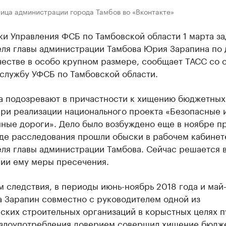
ица администрации города Тамбов во «Вконтакте»
ки Управления ФСБ по Тамбовской области 1 марта з
еля главы администрации Тамбова Юрия Зарапина по 
естве в особо крупном размере, сообщает ТАСС со 
-службу УФСБ по Тамбовской области.
а подозревают в причастности к хищению бюджетных
при реализации национального проекта «Безопасные 
нные дороги». Дело было возбуждено еще в ноябре п
оде расследования прошли обыски в рабочем кабинет
еля главы администрации Тамбова. Сейчас решается 
нии ему меры пресечения.
 следствия, в периоды июнь-ноябрь 2018 года и май
а Зарапин совместно с руководителем одной из
ских строительных организаций в корыстных целях п
 злоупотребления доверием совершил хищение бюдж