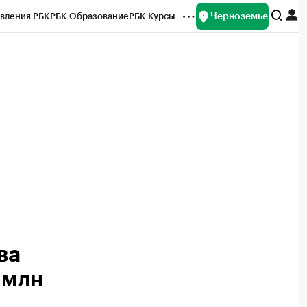
Черноземье
вления РБК
РБК Образование
РБК Курсы
рейтинги
Франшизы
Газета
ок наличной валюты
ва
 млн