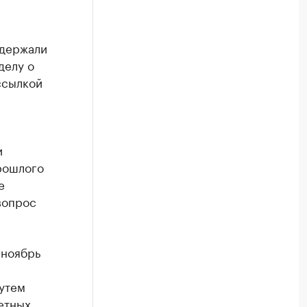
адержали
делу о
ссылкой
и
рошлого
е
вопрос
-ноябрь
утем
етных