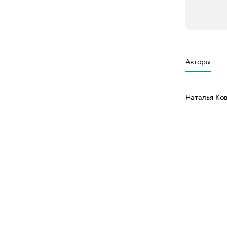
РБК Компан
Авторы
Делитес
Управляйте с
Наталья Ко