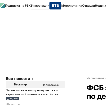
Подписка на РБК
Инвестиции
Мероприятия
Отрасли
Недви
РБК Life
Тренды
Визионеры
Национальные проекты
Город
Стиль
Кр
Спецпроекты СПб
Конференции СПб
Спецпроекты
Проверка конт
Черноземье
Все новости
Черноземье
Весь мир
ФСБ 
Эксперты назвали преимущества и
недостатки обучения в вузах Китая
по д
РАДИО
Общество