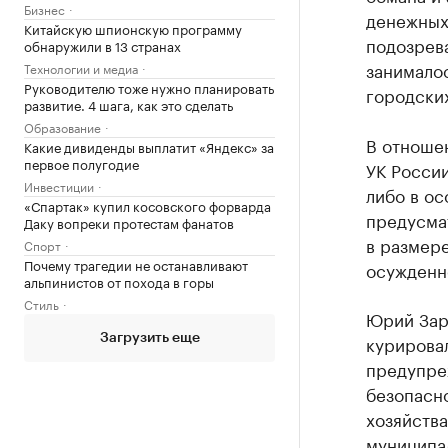
Бизнес
денежных 
Китайскую шпионскую программу
подозрев
обнаружили в 13 странах
занимало
Технологии и медиа
Руководителю тоже нужно планировать
городских
развитие. 4 шага, как это сделать
Образование
В отношен
Какие дивиденды выплатит «Яндекс» за
первое полугодие
УК Росси
Инвестиции
либо в ос
«Спартак» купил косовского форварда
предусма
Даку вопреки протестам фанатов
в размере
Спорт
Почему трагедии не останавливают
осужденно
альпинистов от похода в горы
Стиль
Юрий Зара
курировал
Загрузить еще
предупре
безопасн
хозяйства
муниципа