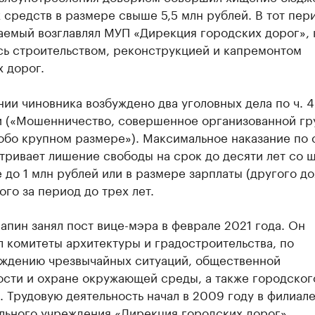
средств в размере свыше 5,5 млн рублей. В тот пер
аемый возглавлял МУП «Дирекция городских дорог», 
сь строительством, реконструкцией и капремонтом
 дорог.
ии чиновника возбуждено два уголовных дела по ч. 4 
и («Мошенничество, совершенное организованной гр
обо крупном размере»). Максимальное наказание по 
тривает лишение свободы на срок до десяти лет со 
 до 1 млн рублей или в размере зарплаты (другого до
го за период до трех лет.
пин занял пост вице-мэра в феврале 2021 года. Он
 комитеты архитектуры и градостроительства, по
ждению чрезвычайных ситуаций, общественной
ости и охране окружающей среды, а также городског
. Трудовую деятельность начал в 2009 году в филиал
льного учреждения «Дирекция городских дорог»