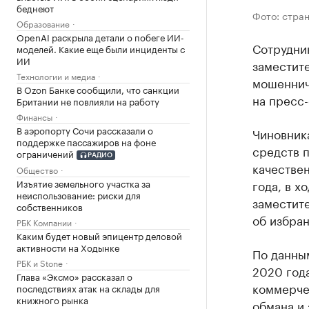
беднеют
Фото: стран
Образование
OpenAI раскрыла детали о побеге ИИ-
Сотрудни
моделей. Какие еще были инциденты с
ИИ
заместит
Технологии и медиа
мошеннич
В Ozon Банке сообщили, что санкции
на пресс
Британии не повлияли на работу
Финансы
В аэропорту Сочи рассказали о
Чиновник
поддержке пассажиров на фоне
средств 
ограничений
РАДИО
качестве
Общество
года, в х
Изъятие земельного участка за
неиспользование: риски для
заместит
собственников
об избра
РБК Компании
Каким будет новый эпицентр деловой
активности на Ходынке
По данным
РБК и Stone
2020 год
Глава «Эксмо» рассказал о
коммерче
последствиях атак на склады для
книжного рынка
обмана и