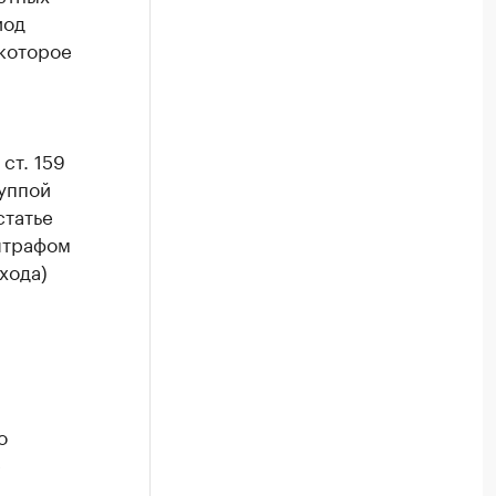
иод
которое
ст. 159
уппой
статье
штрафом
хода)
о
е