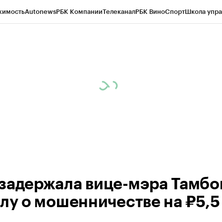
жимость
Autonews
РБК Компании
Телеканал
РБК Вино
Спорт
Школа упра
ипто
РБК Бизнес-среда
Дискуссионный клуб
Исследования
Кредитные 
рагентов
Политика
Экономика
Бизнес
Технологии и медиа
Финансы
Рын
задержала вице-мэра Тамбо
елу о мошенничестве на ₽5,5