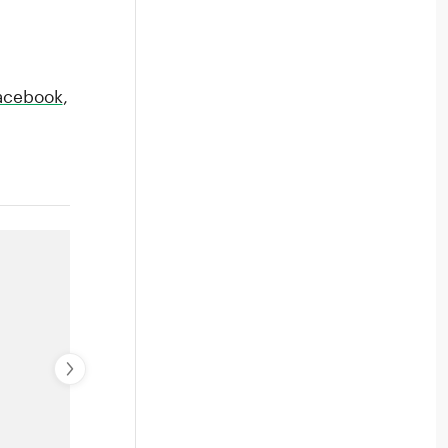
acebook
,