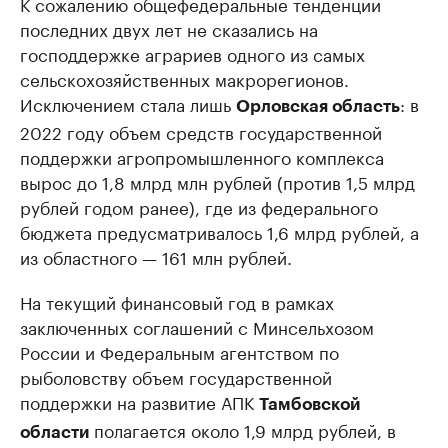
К сожалению общефедеральные тенденции
последних двух лет не сказались на
Делитесь новостями бизнеса на РБК
Крупнейшие
господдержке аграриев одного из самых
недвижимос
Управляйте страницей компании и развивайте личные
бренды спикеров бизнеса
сельскохозяйственных макрорегионов.
Посмотрите данные
Исключением стала лишь
: в
Орловская область
2022 году объем средств государственной
поддержки агропромышленного комплекса
вырос до 1,8 млрд млн рублей (против 1,5 млрд
рублей годом ранее), где из федерального
бюджета предусматривалось 1,6 млрд рублей, а
из областного — 161 млн рублей.
На текущий финансовый год в рамках
заключенных соглашений с Минсельхозом
России и Федеральным агентством по
рыболовству объем государственной
поддержки на развитие АПК
Тамбовской
полагается около 1,9 млрд рублей, в
области