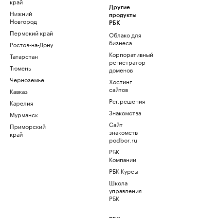
край
Другие
Нижний
продукты
Новгород
РБК
Пермский край
Облако для
бизнеса
Ростов-на-Дону
Корпоративный
Татарстан
регистратор
Тюмень
доменов
Черноземье
Хостинг
сайтов
Кавказ
Рег.решения
Карелия
Знакомства
Мурманск
Сайт
Приморский
знакомств
край
podbor.ru
РБК
Компании
РБК Курсы
Школа
управления
РБК