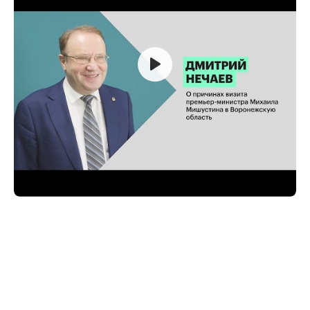
РБК Черноземье
Госзаказы