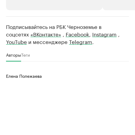
Подписывайтесь на РБК Черноземье в
РБК Компании
РБК Компании
соцсетях
«ВКонтакте»
,
Facebook
,
Instagram
,
Делитесь новостями бизнеса на РБК
Крупнейшие 
YouTube
и мессенджере
Telegram
.
продавцы м
Управляйте страницей компании и развивайте личные
бренды спикеров бизнеса
Ознакомьтесь с и
Авторы
Теги
Елена Полежаева