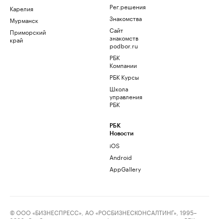
Рег.решения
Карелия
Знакомства
Мурманск
Сайт
Приморский
знакомств
край
podbor.ru
РБК
Компании
РБК Курсы
Школа
управления
РБК
РБК
Новости
iOS
Android
AppGallery
© ООО «БИЗНЕСПРЕСС», АО «РОСБИЗНЕСКОНСАЛТИНГ», 1995–