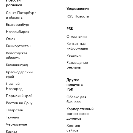
Новости
регионов
Уведомления
Санкт-Петербург
RSS Новости
и область
Екатеринбург
РБК
Новосибирск
О компании
Омск
Контактная
Башкортостан
информация
Вологодская
Редакция
область
Размещение
Калининград
рекламы
Краснодарский
край
Другие
Нижний
продукты
Новгород
РБК
Пермский край
Облако для
бизнеса
Ростов-на-Дону
Корпоративный
Татарстан
регистратор
Тюмень
доменов
Черноземье
Хостинг
сайтов
Кавказ