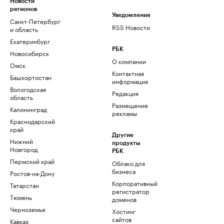
Новости
регионов
Уведомления
Санкт-Петербург
RSS Новости
и область
Екатеринбург
РБК
Новосибирск
О компании
Омск
Контактная
Башкортостан
информация
Вологодская
Редакция
область
Размещение
Калининград
рекламы
Краснодарский
край
Другие
Нижний
продукты
Новгород
РБК
Пермский край
Облако для
бизнеса
Ростов-на-Дону
Корпоративный
Татарстан
регистратор
Тюмень
доменов
Черноземье
Хостинг
сайтов
Кавказ