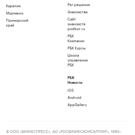
Рег.решения
Карелия
Знакомства
Мурманск
Сайт
Приморский
знакомств
край
podbor.ru
РБК
Компании
РБК Курсы
Школа
управления
РБК
РБК
Новости
iOS
Android
AppGallery
© ООО «БИЗНЕСПРЕСС», АО «РОСБИЗНЕСКОНСАЛТИНГ», 1995–