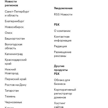
Новости
регионов
Уведомления
Санкт-Петербург
RSS Новости
и область
Екатеринбург
РБК
Новосибирск
О компании
Омск
Контактная
Башкортостан
информация
Вологодская
Редакция
область
Размещение
Калининград
рекламы
Краснодарский
край
Другие
Нижний
продукты
Новгород
РБК
Пермский край
Облако для
бизнеса
Ростов-на-Дону
Корпоративный
Татарстан
регистратор
Тюмень
доменов
Черноземье
Хостинг
сайтов
Кавказ