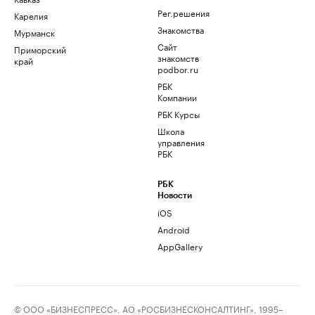
Рег.решения
Карелия
Знакомства
Мурманск
Сайт
Приморский
знакомств
край
podbor.ru
РБК
Компании
РБК Курсы
Школа
управления
РБК
РБК
Новости
iOS
Android
AppGallery
© ООО «БИЗНЕСПРЕСС», АО «РОСБИЗНЕСКОНСАЛТИНГ», 1995–