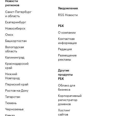
Новости
регионов
Уведомления
Санкт-Петербург
RSS Новости
и область
Екатеринбург
РБК
Новосибирск
О компании
Омск
Контактная
Башкортостан
информация
Вологодская
Редакция
область
Размещение
Калининград
рекламы
Краснодарский
край
Другие
Нижний
продукты
Новгород
РБК
Пермский край
Облако для
бизнеса
Ростов-на-Дону
Корпоративный
Татарстан
регистратор
Тюмень
доменов
Черноземье
Хостинг
сайтов
Кавказ