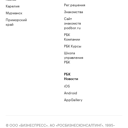
Рег.решения
Карелия
Знакомства
Мурманск
Сайт
Приморский
знакомств
край
podbor.ru
РБК
Компании
РБК Курсы
Школа
управления
РБК
РБК
Новости
iOS
Android
AppGallery
© ООО «БИЗНЕСПРЕСС», АО «РОСБИЗНЕСКОНСАЛТИНГ», 1995–