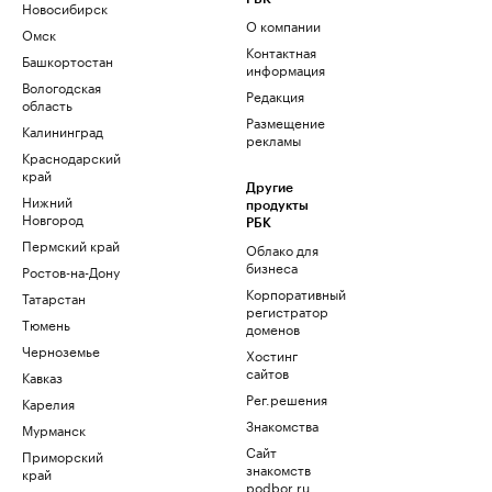
Новосибирск
О компании
Омск
Контактная
Башкортостан
информация
Вологодская
Редакция
область
Размещение
Калининград
рекламы
Краснодарский
край
Другие
Нижний
продукты
Новгород
РБК
Пермский край
Облако для
бизнеса
Ростов-на-Дону
Корпоративный
Татарстан
регистратор
Тюмень
доменов
Черноземье
Хостинг
сайтов
Кавказ
Рег.решения
Карелия
Знакомства
Мурманск
Сайт
Приморский
знакомств
край
podbor.ru