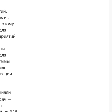
ий.
ь из
 этому
для
приятий
н
ти
для
суммы
млн
изации
иняли
сяч —
 в
й на 346