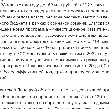
 33 млн в этом году до 163 млн рублей в 2022 году)
т увеличить господдержку инвестпроектов предприят
объем средств власти региона рассчитывают привлеч
ного бюджета в рамках софинансирования. Благодаря
пущена новая программа «Инвестиционное развитие» 
ного финансирования расходов промышленных пред
изации инвестпроектов с общим бюджетом от 100 мл
Бюджет регионального Фонда развития промышленнос
тигнуть 300 млн рублей. В связи с этим в 2022 году 
тий планируется увеличить максимальные размеры 
 программе «Технологическое развитие» с 20 до 50 
ля более эффективной поддержки процессов модерн
тий.
жителей Липецкой области за первые десять дней пр
о Всероссийской переписи населения. Из них 120 ты
то самостоятельно на портале «Госуслуги». По домам
одят 2 тыс. переписчиков. Также опрашивают жителе