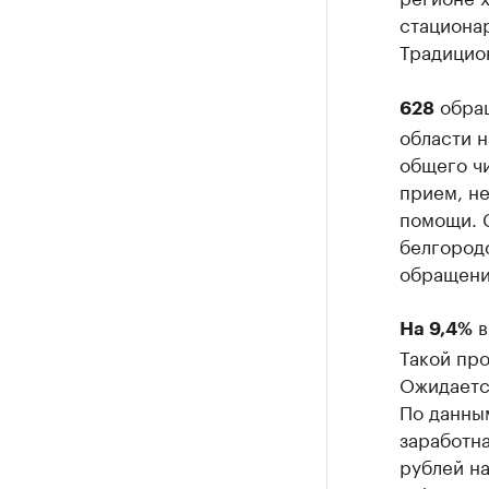
стационар
Традицио
обращ
628
области 
общего ч
прием, не
помощи. С
белгородс
обращений
в
На 9,4%
Такой про
Ожидается
По данны
заработна
рублей на