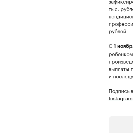
зафиксир
тыс. рубл
кондицион
профессио
рублей.
С
1 ноябр
ребенком 
произведе
выплаты п
и послед
Подписыв
Instagram