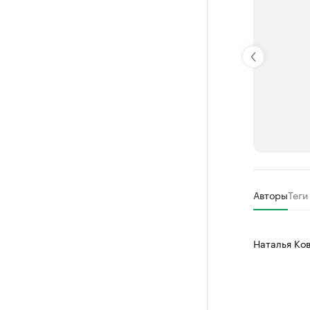
РБК Компан
Авторы
Теги
Делитес
Управляйте с
Наталья Ко