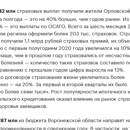
страховых выплат получили жители Орловско
42 млн
а полгода — это на 40% больше, чем годом ранее. Из
% — это выплаты по ОСАГО. Всего за шесть месяцев 
ли региона оформили более 203 тыс. страховок. Стр
получили 1,1 млрд рублей страховых премий, их объе
ю с первым полугодием 2020 года увеличился на 10%
чаще, чем в прошлом году страховались от несчастн
 болезней — количество таких страховок составило п
сравнению с прошлым годом цифра выросла на 13%.
о договоров страхования жизни увеличилось более
но — на 20%. За первый и второй кварталы их было
о более семи тысяч. Рост популярности ипотечного 
льского кредитования оказал влияние на рынок стра
доровья заемщиков.
из бюджета Воронежской области направят н
87 млн
промышленности в следующем году. В частности, на 