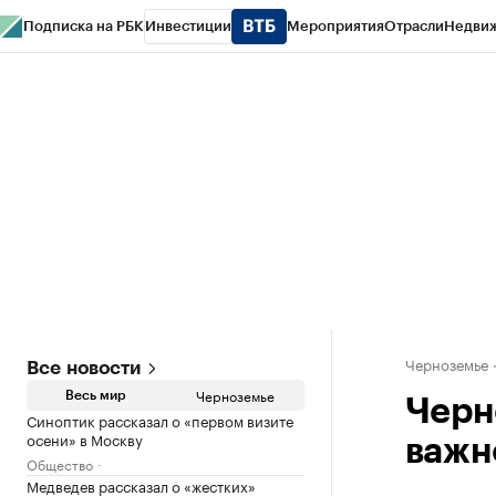
Подписка на РБК
Инвестиции
Мероприятия
Отрасли
Недви
РБК Life
Тренды
Визионеры
Национальные проекты
Город
Стиль
Кр
Спецпроекты СПб
Конференции СПб
Спецпроекты
Проверка конт
Черноземье
Все новости
Черноземье
Весь мир
Черн
Синоптик рассказал о «первом визите
осени» в Москву
важн
Общество
Медведев рассказал о «жестких»