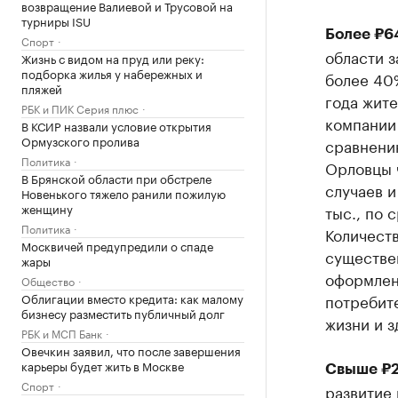
возвращение Валиевой и Трусовой на
турниры ISU
Более ₽6
Спорт
области з
Жизнь с видом на пруд или реку:
подборка жилья у набережных и
более 40
пляжей
года жите
РБК и ПИК Серия плюс
компании 
В КСИР назвали условие открытия
Ормузского пролива
сравнени
Политика
Орловцы 
В Брянской области при обстреле
случаев и
Новенького тяжело ранили пожилую
женщину
тыс., по 
Политика
Количеств
Москвичей предупредили о спаде
существен
жары
оформлен
Общество
Облигации вместо кредита: как малому
потребите
бизнесу разместить публичный долг
жизни и з
РБК и МСП Банк
Овечкин заявил, что после завершения
карьеры будет жить в Москве
Свыше ₽2
Спорт
развитие 