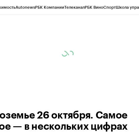
жимость
Autonews
РБК Компании
Телеканал
РБК Вино
Спорт
Школа упра
ипто
РБК Бизнес-среда
Дискуссионный клуб
Исследования
Кредитные 
рагентов
Политика
Экономика
Бизнес
Технологии и медиа
Финансы
Рын
оземье 26 октября. Самое
ое — в нескольких цифрах