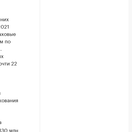
й
 них
2021
аховые
м по
.
ых
очти 22
и
хования
а
130 млн