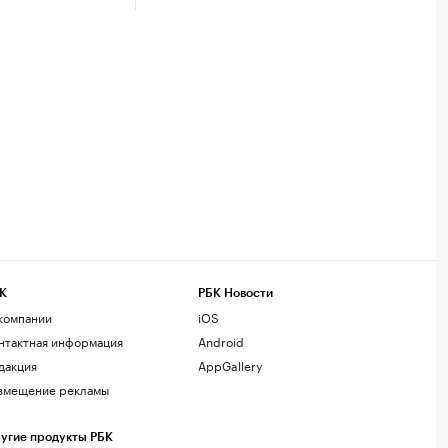
К
РБК Новости
компании
iOS
нтактная информация
Android
дакция
AppGallery
змещение рекламы
угие продукты РБК