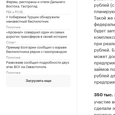
Фермы, рестораны и отели Дальнего
рублей (с
Востока. Гастрогид
планирую
РБК и РСХБ
У побережья Турции обнаружили
Такой же 
неизвестный беспилотник
федераль
Политика
будет за
«Арсенал» совершил один из самых
комплекс
дорогих трансферов в своей истории
Спорт
при реал
Премьер Болгарии сообщил о взрыве
рублей. 
беспилотника рядом с газопроводом
может дос
Политика
предприя
Развожаев сообщил подробности двух
атак ВСУ на Севастополь
займов по
Политика
рублей д
предприя
Загрузить еще
350 тыс.
участие в
сделали э
регионе х