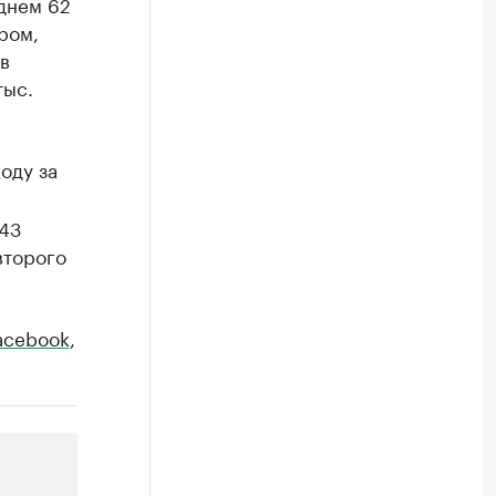
днем 62
ром,
в
тыс.
оду за
743
второго
acebook
,