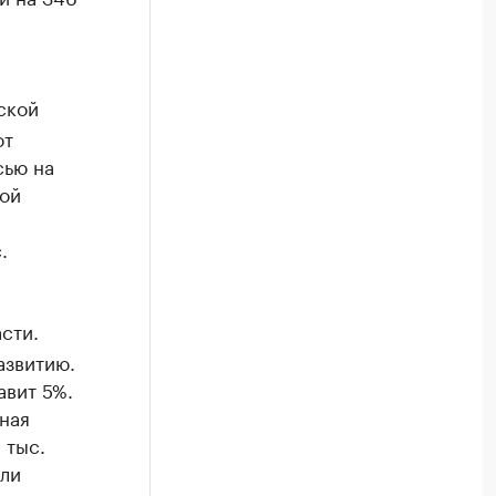
ской
от
сью на
кой
.
сти.
азвитию.
авит 5%.
ная
 тыс.
ыли