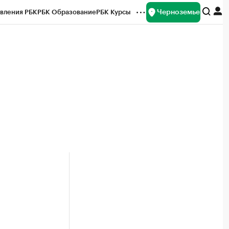
Черноземье
вления РБК
РБК Образование
РБК Курсы
рейтинги
Франшизы
Газета
ок наличной валюты