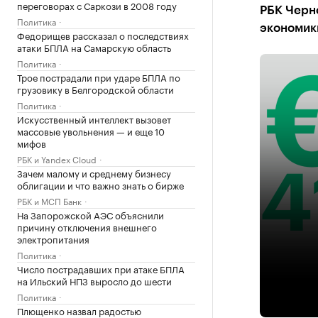
переговорах с Саркози в 2008 году
РБК Черно
Политика
экономик
Федорищев рассказал о последствиях
атаки БПЛА на Самарскую область
Политика
Трое пострадали при ударе БПЛА по
грузовику в Белгородской области
Политика
Искусственный интеллект вызовет
массовые увольнения — и еще 10
мифов
РБК и Yandex Cloud
Зачем малому и среднему бизнесу
облигации и что важно знать о бирже
РБК и МСП Банк
На Запорожской АЭС объяснили
причину отключения внешнего
электропитания
Политика
Число пострадавших при атаке БПЛА
на Ильский НПЗ выросло до шести
Политика
Плющенко назвал радостью