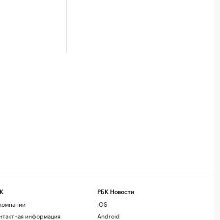
К
РБК Новости
компании
iOS
нтактная информация
Android