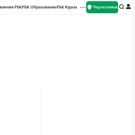
Черноземье
вления РБК
РБК Образование
РБК Курсы
рейтинги
Франшизы
Газета
ок наличной валюты