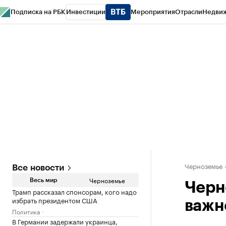
Подписка на РБК
Инвестиции
Мероприятия
Отрасли
Недви
РБК Life
Тренды
Визионеры
Национальные проекты
Город
Стиль
Кр
Спецпроекты СПб
Конференции СПб
Спецпроекты
Проверка конт
Черноземье
Все новости
Черноземье
Весь мир
Черн
Трамп рассказал спонсорам, кого надо
избрать президентом США
важн
Политика
В Германии задержали украинца,