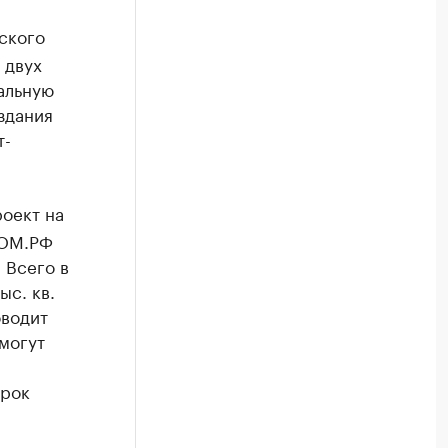
ского
 двух
альную
здания
т-
оект на
ДОМ.РФ
 Всего в
ыс. кв.
оводит
могут
срок