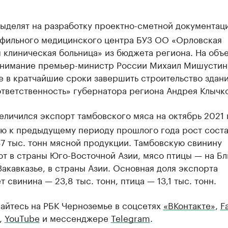
ыделят на разработку проектно-сметной документац
фильного медицинского центра БУЗ ОО «Орловская
 клиническая больница» из бюджета региона. На объ
внимание премьер-министр России Михаил Мишустин,
 в кратчайшие сроки завершить строительство здани
тветственность» губернатора региона Андрея Клычко
еличился экспорт тамбовского мяса на октябрь 2021 
ю к предыдущему периоду прошлого года рост сост
7 тыс. тонн мясной продукции. Тамбовскую свинину
ют в страны Юго-Восточной Азии, мясо птицы — на Б
Закавказье, в страны Азии. Основная доля экспорта
т свинина — 23,8 тыс. тонн, птица — 13,1 тыс. тонн.
айтесь на РБК Черноземье в соцсетях
«ВКонтакте»
,
F
,
YouTube
и мессенджере
Telegram
.