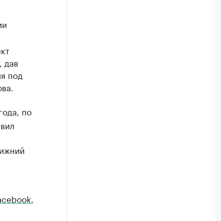
ии
ект
 дав
я под
ва.
года, по
авил
лижний
acebook
,