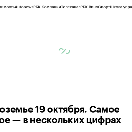
жимость
Autonews
РБК Компании
Телеканал
РБК Вино
Спорт
Школа упра
ипто
РБК Бизнес-среда
Дискуссионный клуб
Исследования
Кредитные 
рагентов
Политика
Экономика
Бизнес
Технологии и медиа
Финансы
Рын
оземье 19 октября. Самое
ое — в нескольких цифрах