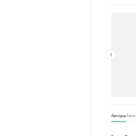
РБК Компан
Авторы
Теги
Делитес
Управляйте с