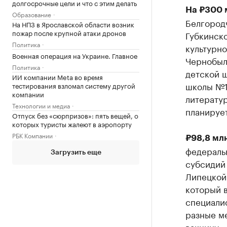
долгосрочные цели и что с этим делать
На ₽300 
Образование
Белгород
На НПЗ в Ярославской области возник
пожар после крупной атаки дронов
Губкинско
Политика
культурно
Военная операция на Украине. Главное
Чернобыл
Политика
детской 
ИИ компании Meta во время
школы №1 
тестирования взломал систему другой
компании
литерату
Технологии и медиа
планирует
Отпуск без «сюрпризов»: пять вещей, о
которых туристы жалеют в аэропорту
РБК Компании
₽98,8 мл
федеральн
Загрузить еще
субсидий
Липецкой 
который 
специали
разные м
вакцину.