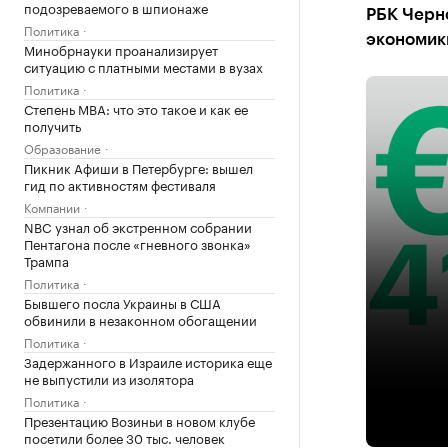
подозреваемого в шпионаже
РБК Черно
Политика
экономик
Минобрнауки проанализирует
ситуацию с платными местами в вузах
Политика
Степень MBA: что это такое и как ее
получить
Образование
Пикник Афиши в Петербурге: вышел
гид по активностям фестиваля
Компании
NBC узнал об экстренном собрании
Пентагона после «гневного звонка»
Трампа
Политика
Бывшего посла Украины в США
обвинили в незаконном обогащении
Политика
Задержанного в Израиле историка еще
не выпустили из изолятора
Политика
Презентацию Возиньи в новом клубе
посетили более 30 тыс. человек