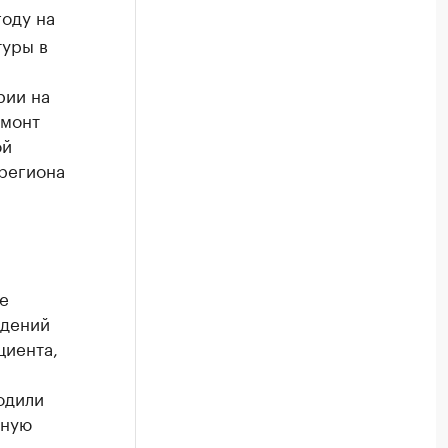
оду на
туры в
рии на
емонт
ой
 региона
е
ждений
циента,
одили
тную