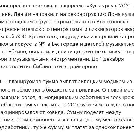
профинансировали нацпроект «Культура» в 2021 г
млн
чине. Деньги направили на реконструкцию Дома куль
м городском округе, строительство в Волоконовке
-просветительского центра памяти ликвидаторов ава
ьской АЭС. Кроме того, подрядчики завершили капр
школы искусств №1 в Белгороде и детской музыкальн
в Губкине, оснастили девять детских школ искусств
рой и музыкальными инструментами. До 1 декабря
ся открытие библиотеки в Грайвороне.
— планируемая сумма выплат липецким медикам из
н
ого и областного бюджета за прививки. О новой мер
 заявили сегодня: медицинским работникам госучре
области начнут платить по 200 рублей за каждого па
вакцинировался от ковида. Сумму поделят между
стами, если компоненты вакцины одному человеку вв
едработники, ту же сумму выплатят за однокомпонен