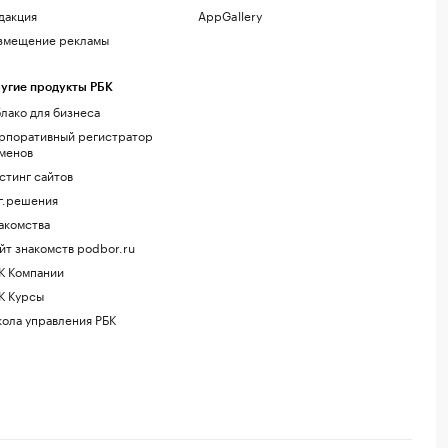
дакция
AppGallery
змещение рекламы
угие продукты РБК
лако для бизнеса
рпоративный регистратор
менов
стинг сайтов
г.решения
акомства
йт знакомств podbor.ru
К Компании
К Курсы
ола управления РБК