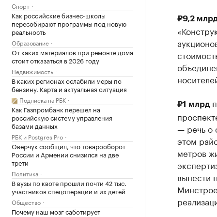
Спорт
Как российские бизнес-школы
₽9,2 млр
пересобирают программы под новую
«Констру
реальность
аукционов
Образование
От каких материалов при ремонте дома
стоимость
стоит отказаться в 2026 году
объедине
Недвижимость
носителе
В каких регионах ослабили меры по
бензину. Карта и актуальная ситуация
Подписка на РБК
п
₽1 млрд
Как Газпромбанк перешел на
проспект
российскую систему управления
базами данных
— речь о 
РБК и Postgres Pro
этом райо
Оверчук сообщил, что товарооборот
метров ж
России и Армении снизился на две
трети
экспертиз
Политика
вынести 
В вузы по квоте прошли почти 42 тыс.
Минстрое
участников спецоперации и их детей
реализаци
Общество
Почему наш мозг саботирует