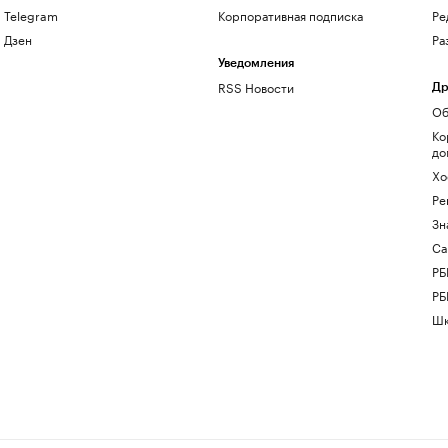
Telegram
Корпоративная подписка
Ре
Дзен
Ра
Уведомления
RSS Новости
Др
Об
Ко
до
Хо
Ре
Зн
Са
РБ
РБ
Шк