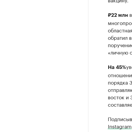
в
₽22 млн
многопро
областная
обратил 
поручение
«личную о
ув
На 45%
отношени
порядка 3
отправля
восток и 
составляе
Подписыв
Instagram