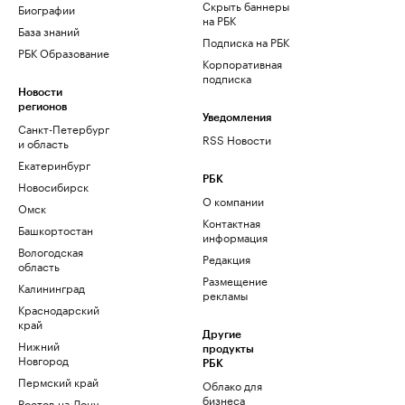
Скрыть баннеры
Биографии
на РБК
База знаний
Подписка на РБК
РБК Образование
Корпоративная
подписка
Новости
регионов
Уведомления
Санкт-Петербург
RSS Новости
и область
Екатеринбург
РБК
Новосибирск
О компании
Омск
Контактная
Башкортостан
информация
Вологодская
Редакция
область
Размещение
Калининград
рекламы
Краснодарский
край
Другие
Нижний
продукты
Новгород
РБК
Пермский край
Облако для
бизнеса
Ростов-на-Дону