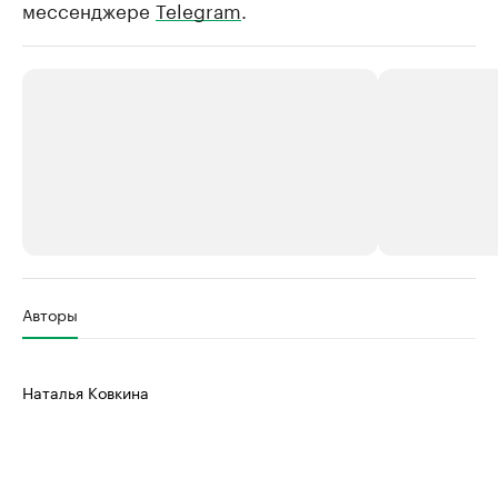
мессенджере
Telegram
.
РБК Компании
РБК Компании
Авторы
Делитесь новостями бизнеса на РБК
Крупнейшие 
продавцы м
Управляйте страницей компании и развивайте личные
Наталья Ковкина
бренды спикеров бизнеса
Ознакомьтесь с и