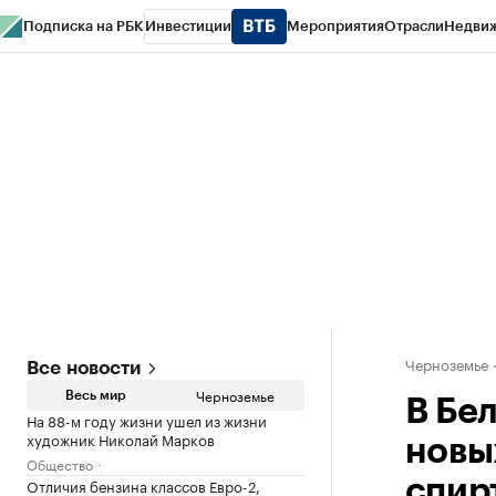
Подписка на РБК
Инвестиции
Мероприятия
Отрасли
Недви
РБК Life
Тренды
Визионеры
Национальные проекты
Город
Стиль
Кр
Спецпроекты СПб
Конференции СПб
Спецпроекты
Проверка конт
Черноземье
Все новости
Черноземье
Весь мир
В Бе
На 88-м году жизни ушел из жизни
художник Николай Марков
новы
Общество
Отличия бензина классов Евро-2,
спир