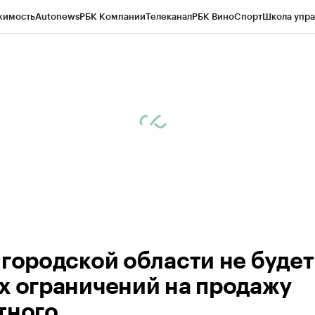
жимость
Autonews
РБК Компании
Телеканал
РБК Вино
Спорт
Школа упра
ипто
РБК Бизнес-среда
Дискуссионный клуб
Исследования
Кредитные 
рагентов
Политика
Экономика
Бизнес
Технологии и медиа
Финансы
Рын
лгородской области не будет
х ограничений на продажу
тного