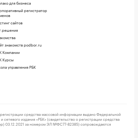
лако для бизнеса
рпоративный регистратор
менов
стинг сайтов
г.решения
акомства
йт знакомств podbor.ru
К Компании
К Курсы
ола управления РБК
регистрации средства массовой информации выдано Федеральной
и сетевого издания «РБК» (свидетельство о регистрации средства
ор) 03.12.2021 за номером ЭЛ №ФС77-82385) сопровождаются