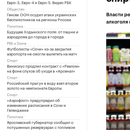
Евро-3, Евро-4 и Евро-5. Видео РБК
Общество
Генсек ООН осудил атаки украинских
Власти р
беспилотников на регионы России
алкоголя 
Политика
Будущее Ходынского поля: от пашни и
аэродрома до города в городе
РБК и Stone
Футболисты «Сочи» из-за закрытия
аэропорта не смогли вылететь на матч
Спорт
Винисиус продлил контракт с «Реалом»
на фоне слухов об уходе в «Арсенал»
Спорт
Российский прыгун в воду взял второе
золото на чемпионате Европы
Спорт
«Аэрофлот» предупредил об
изменении расписания в Сочи и
Геленджике
Политика
Ярославский губернатор сообщил о
потушенных резервуарах с топливом