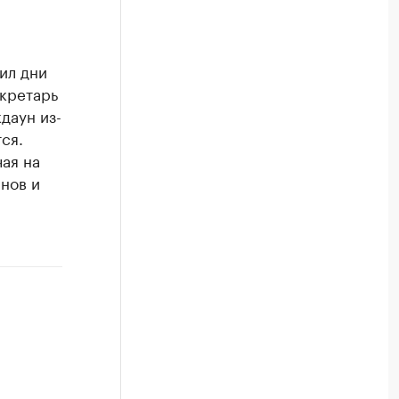
ил дни
кретарь
даун из-
ся.
чая на
нов и