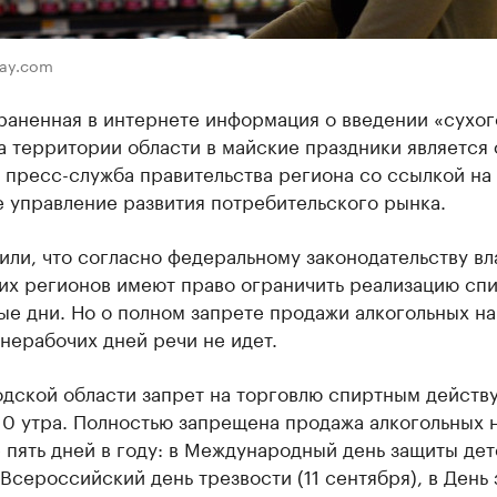
bay.com
раненная в интернете информация о введении «сухог
а территории области в майские праздники является
 пресс-служба правительства региона со ссылкой на
 управление развития потребительского рынка.
или, что согласно федеральному законодательству вл
их регионов имеют право ограничить реализацию сп
ые дни. Но о полном запрете продажи алкогольных н
 нерабочих дней речи не идет.
дской области запрет на торговлю спиртным действу
10 утра. Полностью запрещена продажа алкогольных 
 пять дней в году: в Международный день защиты дет
 Всероссийский день трезвости (11 сентября), в День