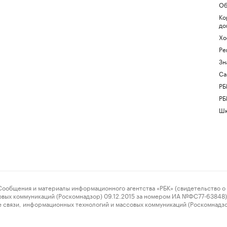
Об
Ко
до
Хо
Ре
Зн
Са
РБ
РБ
Шк
ения и материалы информационного агентства «РБК» (свидетельство о 
овых коммуникаций (Роскомнадзор) 09.12.2015 за номером ИА №ФС77-63848) 
 связи, информационных технологий и массовых коммуникаций (Роскомнадз