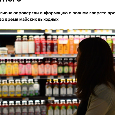
егиона опровергли информацию о полном запрете пр
во время майских выходных