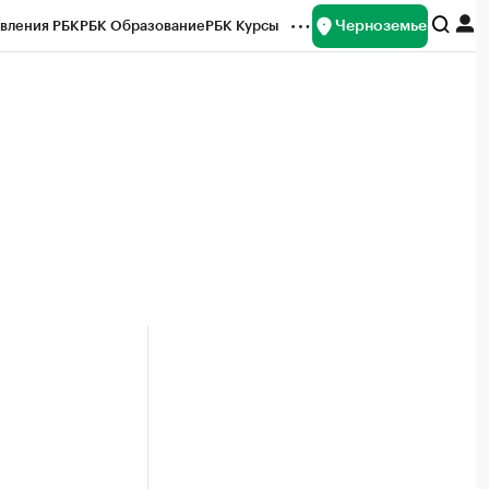
Черноземье
вления РБК
РБК Образование
РБК Курсы
рейтинги
Франшизы
Газета
ок наличной валюты