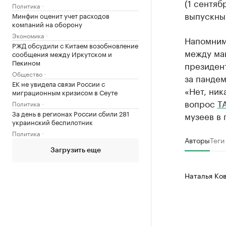
(1 сентяб
Политика
выпускных
Минфин оценит учет расходов
компаний на оборону
Экономика
Напомним
РЖД обсудили с Китаем возобновление
между ма
сообщения между Иркутском и
Пекином
президент
Общество
за пандем
ЕК не увидела связи России с
«Нет, ник
миграционным кризисом в Сеуте
вопрос
Т
Политика
За день в регионах России сбили 281
музеев в 
украинский беспилотник
Политика
Авторы
Теги
Загрузить еще
Наталья Ко