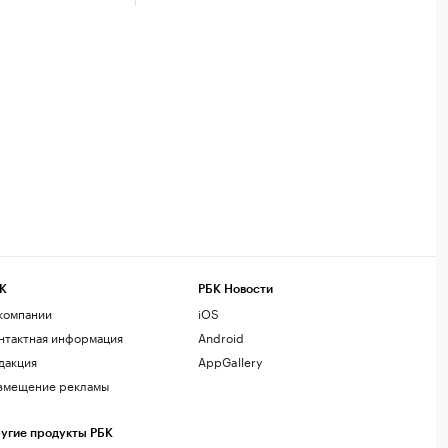
К
РБК Новости
компании
iOS
нтактная информация
Android
дакция
AppGallery
змещение рекламы
угие продукты РБК