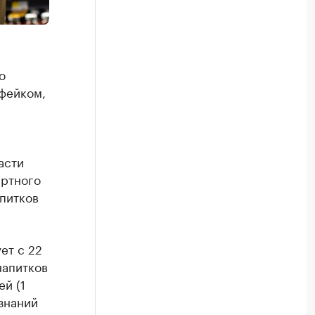
о
 фейком,
асти
иртного
апитков
ет с 22
напитков
ей (1
 знаний