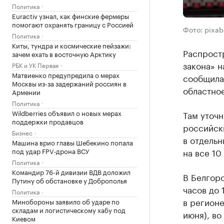
Политика
Euractiv узнал, как финские фермеры
помогают охранять границу с Россией
Фото: pixa
Политика
Киты, тундра и космические пейзажи:
Распрост
зачем ехать в восточную Арктику
закона» н
РБК и УК Первая
Матвиенко предупредила о мерах
сообщила
Москвы из-за задержаний россиян в
областное
Армении
Политика
Wildberries объявил о новых мерах
Там уточн
поддержки продавцов
российск
Бизнес
в отдельн
Машина врио главы Шебекино попала
под удар FPV‑дрона ВСУ
на все 10
Политика
Командир 76-й дивизии ВДВ доложил
В Белгоро
Путину об обстановке у Доброполья
часов до 
Политика
в регионе
Минобороны заявило об ударе по
складам и логистическому хабу под
июня), во
Киевом