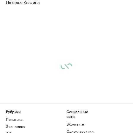
Наталья Ковкина
бренды спикеров бизнеса
Ознакомьтесь с и
Рубрики
Социальные
сети
Политика
ВКонтакте
Экономика
Одноклассники