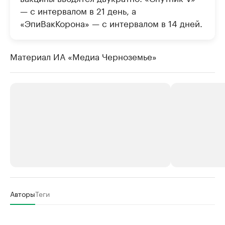
— с интервалом в 21 день, а
«ЭпиВакКорона» — с интервалом в 14 дней.
Материал ИА «Медиа Черноземье»
РБК Компании
РБК Компании
Авторы
Теги
Делитесь новостями бизнеса на РБК
Крупнейшие 
продавцы м
Управляйте страницей компании и развивайте личные