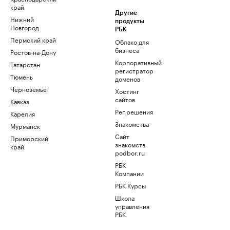
край
Другие
Нижний
продукты
Новгород
РБК
Пермский край
Облако для
бизнеса
Ростов-на-Дону
Корпоративный
Татарстан
регистратор
Тюмень
доменов
Черноземье
Хостинг
сайтов
Кавказ
Рег.решения
Карелия
Знакомства
Мурманск
Сайт
Приморский
знакомств
край
podbor.ru
РБК
Компании
РБК Курсы
Школа
управления
РБК