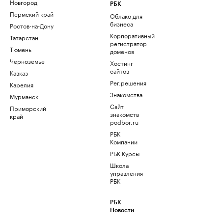
Новгород
РБК
Пермский край
Облако для
бизнеса
Ростов-на-Дону
Корпоративный
Татарстан
регистратор
Тюмень
доменов
Черноземье
Хостинг
сайтов
Кавказ
Рег.решения
Карелия
Знакомства
Мурманск
Сайт
Приморский
знакомств
край
podbor.ru
РБК
Компании
РБК Курсы
Школа
управления
РБК
РБК
Новости