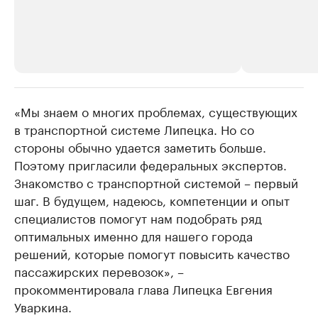
«Мы знаем о многих проблемах, существующих
РБК Компании
РБК Компании
в транспортной системе Липецка. Но со
Делитесь новостями бизнеса на РБК
Крупнейшие
стороны обычно удается заметить больше.
недвижимос
Управляйте страницей компании и развивайте личные
бренды спикеров бизнеса
Поэтому пригласили федеральных экспертов.
Посмотрите данные
Знакомство с транспортной системой – первый
шаг. В будущем, надеюсь, компетенции и опыт
специалистов помогут нам подобрать ряд
оптимальных именно для нашего города
решений, которые помогут повысить качество
пассажирских перевозок», –
прокомментировала глава Липецка Евгения
Уваркина.