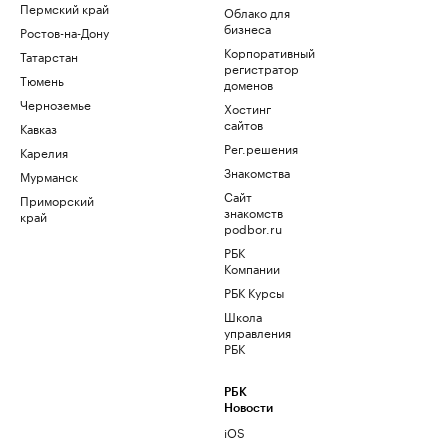
Пермский край
Облако для
бизнеса
Ростов-на-Дону
Корпоративный
Татарстан
регистратор
Тюмень
доменов
Черноземье
Хостинг
сайтов
Кавказ
Рег.решения
Карелия
Знакомства
Мурманск
Сайт
Приморский
знакомств
край
podbor.ru
РБК
Компании
РБК Курсы
Школа
управления
РБК
РБК
Новости
iOS