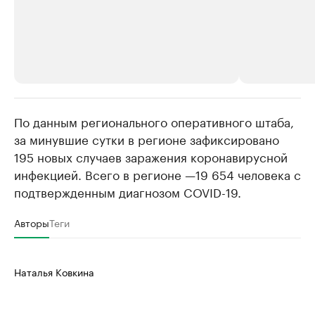
По данным регионального оперативного штаба,
РБК Компании
РБК Компании
за минувшие сутки в регионе зафиксировано
Делитесь новостями бизнеса на РБК
Крупнейшие 
195 новых случаев заражения коронавирусной
продавцы м
Управляйте страницей компании и развивайте личные
бренды спикеров бизнеса
инфекцией. Всего в регионе —19 654 человека с
Ознакомьтесь с и
подтвержденным диагнозом COVID-19.
Авторы
Теги
Наталья Ковкина