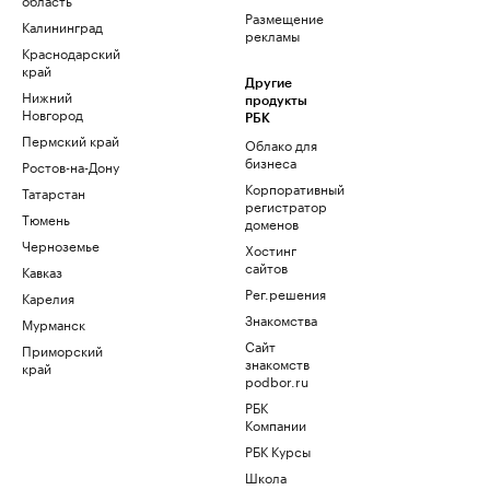
Размещение
Калининград
рекламы
Краснодарский
край
Другие
Нижний
продукты
Новгород
РБК
Пермский край
Облако для
бизнеса
Ростов-на-Дону
Корпоративный
Татарстан
регистратор
Тюмень
доменов
Черноземье
Хостинг
сайтов
Кавказ
Рег.решения
Карелия
Знакомства
Мурманск
Сайт
Приморский
знакомств
край
podbor.ru
РБК
Компании
РБК Курсы
Школа