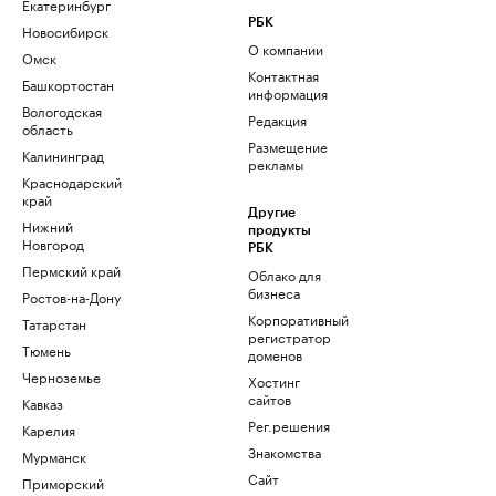
Екатеринбург
РБК
Новосибирск
О компании
Омск
Контактная
Башкортостан
информация
Вологодская
Редакция
область
Размещение
Калининград
рекламы
Краснодарский
край
Другие
Нижний
продукты
Новгород
РБК
Пермский край
Облако для
бизнеса
Ростов-на-Дону
Корпоративный
Татарстан
регистратор
Тюмень
доменов
Черноземье
Хостинг
сайтов
Кавказ
Рег.решения
Карелия
Знакомства
Мурманск
Сайт
Приморский
знакомств