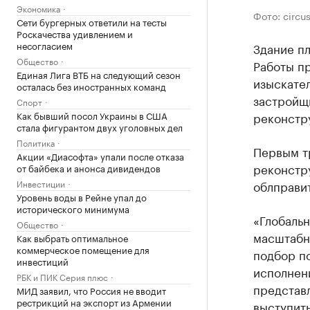
Экономика
Фото: circu
Сети бургерных ответили на тесты
Роскачества удивлением и
несогласием
Здание п
Общество
Работы пр
Единая Лига ВТБ на следующий сезон
изыскател
осталась без иностранных команд
застройщ
Спорт
Как бывший посол Украины в США
реконстр
стала фигурантом двух уголовных дел
Политика
Первым т
Акции «Диасофта» упали после отказа
реконстр
от байбека и анонса дивидендов
Инвестиции
облправит
Уровень воды в Рейне упал до
исторического минимума
«Глобальн
Общество
масштабн
Как выбрать оптимальное
коммерческое помещение для
подбор п
инвестиций
исполнен
РБК и ПИК Серия плюс
представл
МИД заявил, что Россия не вводит
рестрикций на экспорт из Армении
выступить