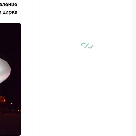
вление
о цирка