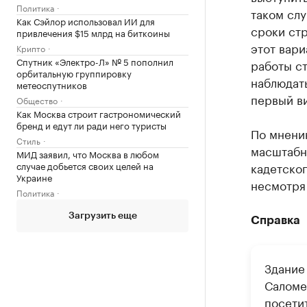
Политика
таком слу
Как Сэйлор использовал ИИ для
сроки стр
привлечения $15 млрд на биткоины
этот вари
Крипто
Спутник «Электро-Л» № 5 пополнил
работы ст
орбитальную группировку
наблюдат
метеоспутников
первый в
Общество
Как Москва строит гастрономический
бренд и едут ли ради него туристы
По мнени
Стиль
масштабн
МИД заявил, что Москва в любом
случае добьется своих целей на
кадетског
Украине
несмотря 
Политика
Загрузить еще
Справка
Здание
Саломе
посетит