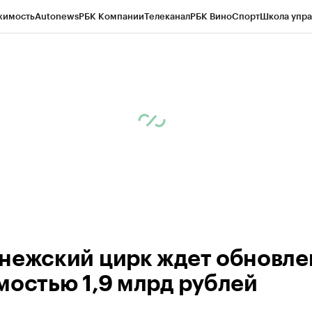
жимость
Autonews
РБК Компании
Телеканал
РБК Вино
Спорт
Школа упра
ипто
РБК Бизнес-среда
Дискуссионный клуб
Исследования
Кредитные 
рагентов
Политика
Экономика
Бизнес
Технологии и медиа
Финансы
Рын
нежский цирк ждет обновле
мостью 1,9 млрд рублей