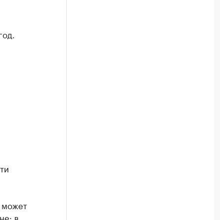
год.
и
ти
 может
не: в