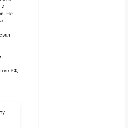
 а
в. Но
ые
овал
о
стве РФ,
ту