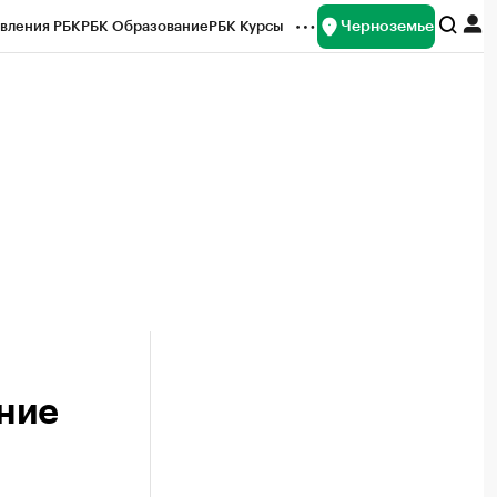
Черноземье
вления РБК
РБК Образование
РБК Курсы
рейтинги
Франшизы
Газета
ок наличной валюты
ние