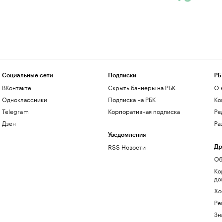
Социальные сети
Подписки
РБ
ВКонтакте
Скрыть баннеры на РБК
О 
Одноклассники
Подписка на РБК
Ко
Telegram
Корпоративная подписка
Ре
Дзен
Ра
Уведомления
RSS Новости
Др
Об
Ко
до
Хо
Ре
Зн