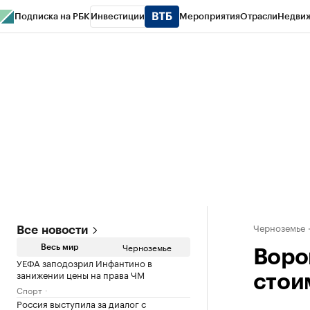
Подписка на РБК
Инвестиции
Мероприятия
Отрасли
Недви
РБК Life
Тренды
Визионеры
Национальные проекты
Город
Стиль
Кр
Спецпроекты СПб
Конференции СПб
Спецпроекты
Проверка конт
Черноземье
Все новости
Черноземье
Весь мир
Воро
УЕФА заподозрил Инфантино в
занижении цены на права ЧМ
стои
Спорт
Россия выступила за диалог с