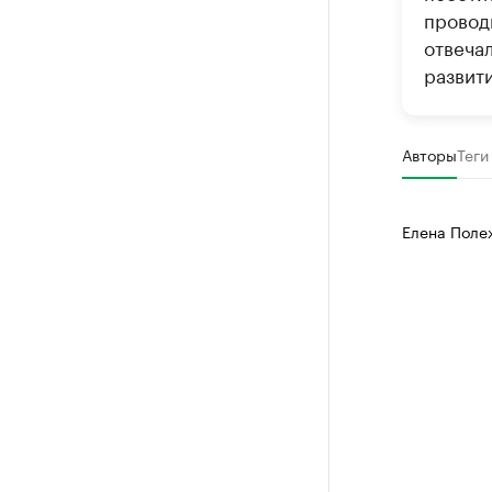
провод
отвеча
развит
Авторы
Теги
Елена Поле