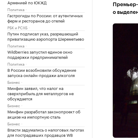
Арменией по ЮКЖД
Премьер-
Политика
о выделе
Гастрогиды по России: от аутентичных
ферм и ресторанов до отелей
РБК и РСХБ
Путин подписал указ, разрешающий
приватизацию аэропорта Шереметьево
Политика
Wildberries запустил единое окно
поддержки предпринимателей
Политика
В России возобновили обсуждение
запуска онлайн-продажи алкоголя
Бизнес
Минфин заявил, что налог на
сверхприбыль для металлургов не
обсуждается
Бизнес
Минфин разработал законопроект об
акцизе на импортную сталь
Бизнес
Власти задумались о налоговых льготах
для пострадавших продавцов WB