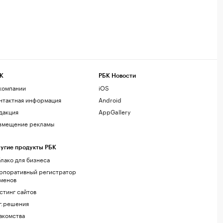
К
РБК Новости
компании
iOS
нтактная информация
Android
дакция
AppGallery
змещение рекламы
угие продукты РБК
лако для бизнеса
рпоративный регистратор
менов
стинг сайтов
г.решения
акомства