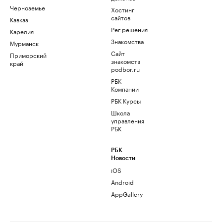
Черноземье
Хостинг
сайтов
Кавказ
Рег.решения
Карелия
Знакомства
Мурманск
Сайт
Приморский
знакомств
край
podbor.ru
РБК
Компании
РБК Курсы
Школа
управления
РБК
РБК
Новости
iOS
Android
AppGallery