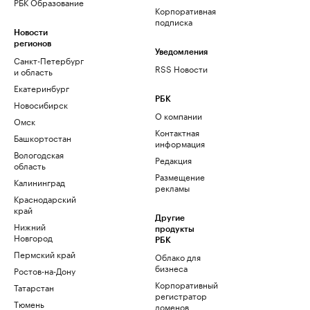
РБК Образование
Корпоративная
подписка
Новости
регионов
Уведомления
Санкт-Петербург
RSS Новости
и область
Екатеринбург
РБК
Новосибирск
О компании
Омск
Контактная
Башкортостан
информация
Вологодская
Редакция
область
Размещение
Калининград
рекламы
Краснодарский
край
Другие
Нижний
продукты
Новгород
РБК
Пермский край
Облако для
бизнеса
Ростов-на-Дону
Корпоративный
Татарстан
регистратор
Тюмень
доменов