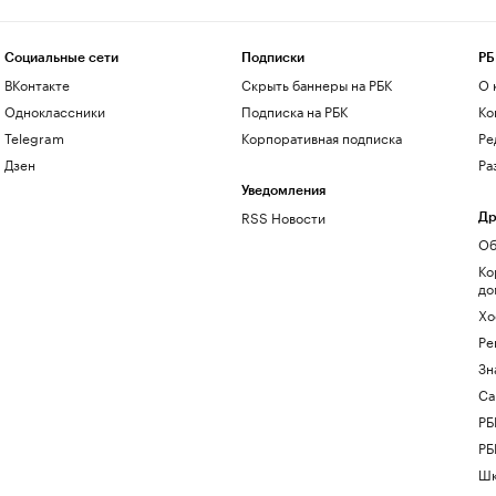
Социальные сети
Подписки
РБ
ВКонтакте
Скрыть баннеры на РБК
О 
Одноклассники
Подписка на РБК
Ко
Telegram
Корпоративная подписка
Ре
Дзен
Ра
Уведомления
RSS Новости
Др
Об
Ко
до
Хо
Ре
Зн
Са
РБ
РБ
Шк