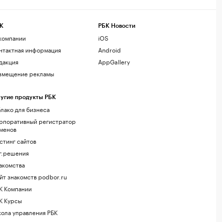
К
РБК Новости
компании
iOS
нтактная информация
Android
дакция
AppGallery
змещение рекламы
угие продукты РБК
лако для бизнеса
рпоративный регистратор
менов
стинг сайтов
г.решения
акомства
йт знакомств podbor.ru
К Компании
К Курсы
ола управления РБК