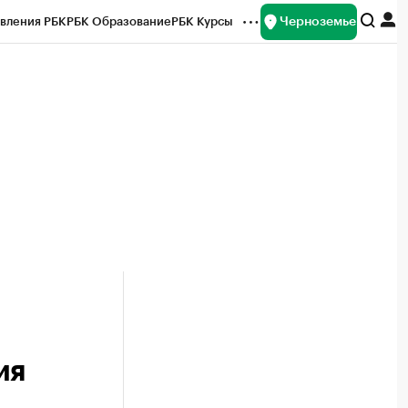
Черноземье
вления РБК
РБК Образование
РБК Курсы
рейтинги
Франшизы
Газета
ок наличной валюты
ия