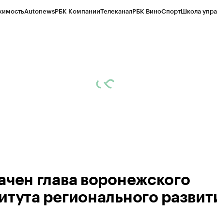
жимость
Autonews
РБК Компании
Телеканал
РБК Вино
Спорт
Школа упра
ипто
РБК Бизнес-среда
Дискуссионный клуб
Исследования
Кредитные 
рагентов
Политика
Экономика
Бизнес
Технологии и медиа
Финансы
Рын
ачен глава воронежского
итута регионального развит