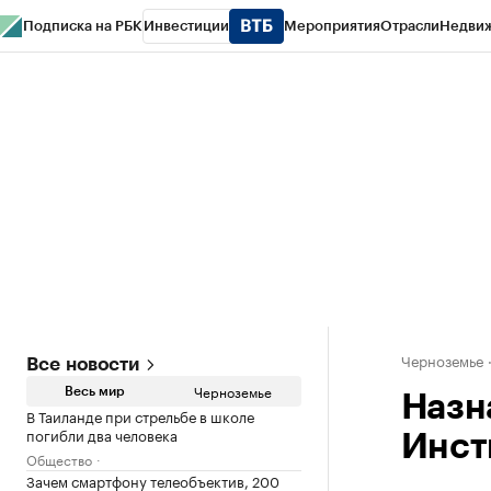
Подписка на РБК
Инвестиции
Мероприятия
Отрасли
Недви
РБК Life
Тренды
Визионеры
Национальные проекты
Город
Стиль
Кр
Спецпроекты СПб
Конференции СПб
Спецпроекты
Проверка конт
Черноземье
Все новости
Черноземье
Весь мир
Назн
В Таиланде при стрельбе в школе
погибли два человека
Инст
Общество
Зачем смартфону телеобъектив, 200