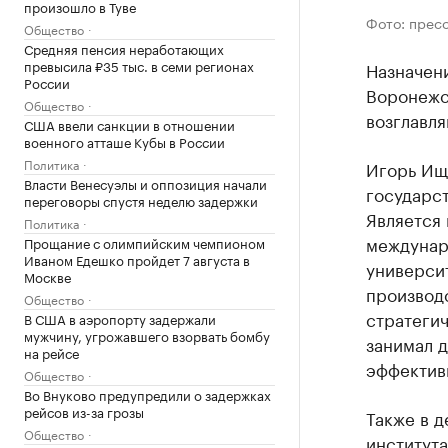
произошло в Туве
Фото: прес
Общество
Средняя пенсия неработающих
превысила ₽35 тыс. в семи регионах
Назначен
России
Воронежск
Общество
возглавля
США ввели санкции в отношении
военного атташе Кубы в России
Политика
Игорь Ищ
Власти Венесуэлы и оппозиция начали
государст
переговоры спустя неделю задержки
Является 
Политика
междунар
Прощание с олимпийским чемпионом
Иваном Едешко пройдет 7 августа в
университ
Москве
производ
Общество
стратегич
В США в аэропорту задержали
мужчину, угрожавшего взорвать бомбу
занимал д
на рейсе
эффектив
Общество
Во Внуково предупредили о задержках
рейсов из-за грозы
Также в д
Общество
института