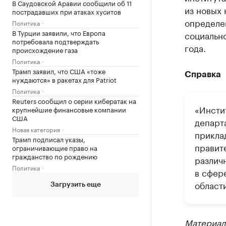
В Саудовской Аравии сообщили об 11
из новых 
пострадавших при атаках хуситов
определе
Политика
В Турции заявили, что Европа
социальн
потребовала подтверждать
года.
происхождение газа
Политика
Трамп заявил, что США «тоже
Справка
нуждаются» в ракетах для Patriot
Политика
Reuters сообщил о серии кибератак на
«Инсти
крупнейшие финансовые компании
США
департ
Новая категория
прикла
Трамп подписал указы,
правит
ограничивающие право на
гражданство по рождению
различ
Политика
в сфер
област
Загрузить еще
Материал