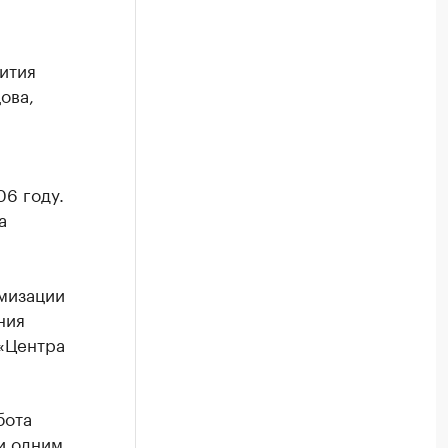
ития
ова,
6 году.
а
мизации
ния
 «Центра
бота
и одним