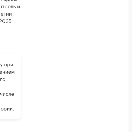
нтроль и
тегии
 2035
у при
дением
го
 числе
тории.