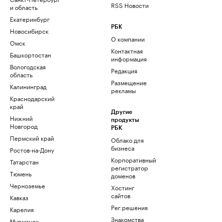
RSS Новости
и область
Екатеринбург
РБК
Новосибирск
О компании
Омск
Контактная
Башкортостан
информация
Вологодская
Редакция
область
Размещение
Калининград
рекламы
Краснодарский
край
Другие
Нижний
продукты
Новгород
РБК
Пермский край
Облако для
бизнеса
Ростов-на-Дону
Корпоративный
Татарстан
регистратор
Тюмень
доменов
Черноземье
Хостинг
сайтов
Кавказ
Рег.решения
Карелия
Знакомства
Мурманск