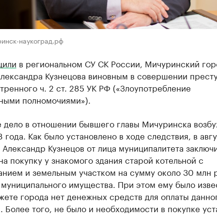
ринск-наукоград.рф
щили
в региональном СУ СК России, Мичуринский гор
Александра Кузнецова виновным в совершении престу
ренного ч. 2 ст. 285 УК РФ («Злоупотребление
ными полномочиями»).
е дело в отношении бывшего главы Мичуринска возбу
 года. Как было установлено в ходе следствия, в авг
 Александр Кузнецов от лица муниципалитета заключ
на покупку у знакомого здания старой котельной с
анием и земельным участком на сумму около 30 млн 
 муниципального имущества. При этом ему было изве
жете города нет денежных средств для оплаты данно
. Более того, не было и необходимости в покупке ус