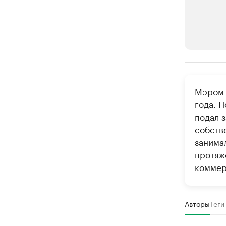
РБК Компан
Мэром 
Делитес
года. П
Управляйте с
подал 
собств
занима
протяж
коммер
Авторы
Теги