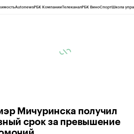
жимость
Autonews
РБК Компании
Телеканал
РБК Вино
Спорт
Школа упра
ипто
РБК Бизнес-среда
Дискуссионный клуб
Исследования
Кредитные 
рагентов
Политика
Экономика
Бизнес
Технологии и медиа
Финансы
Рын
мэр Мичуринска получил
вный срок за превышение
омочий