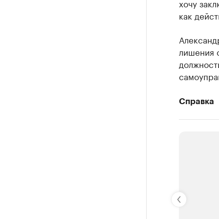
хочу закл
как дейст
Александр
лишения с
должности
самоупра
Справка