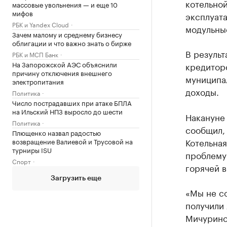
котельной
массовые увольнения — и еще 10
мифов
эксплуат
РБК и Yandex Cloud
модульны
Зачем малому и среднему бизнесу
облигации и что важно знать о бирже
В результ
РБК и МСП Банк
На Запорожской АЭС объяснили
кредиторс
причину отключения внешнего
муниципал
электропитания
доходы.
Политика
Число пострадавших при атаке БПЛА
на Ильский НПЗ выросло до шести
Накануне 
Политика
сообщил,
Плющенко назвал радостью
Котельная
возвращение Валиевой и Трусовой на
турниры ISU
проблему
Спорт
горячей в
Загрузить еще
«Мы не с
получили
Мичуринск