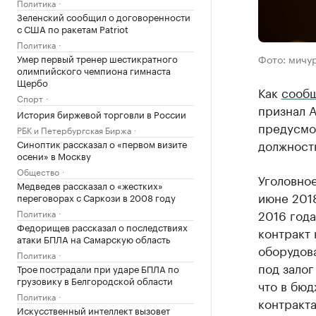
Политика
Зеленский сообщил о договоренности
с США по ракетам Patriot
Политика
Умер первый тренер шестикратного
Фото: мичу
олимпийского чемпиона гимнаста
Щербо
Как
сооб
Спорт
признал 
История биржевой торговли в России
предусмот
РБК и Петербургская Биржа
должност
Синоптик рассказал о «первом визите
осени» в Москву
Общество
Уголовно
Медведев рассказал о «жестких»
июне 2018
переговорах с Саркози в 2008 году
2016 года
Политика
Федорищев рассказал о последствиях
контракт 
атаки БПЛА на Самарскую область
оборудов
Политика
под залог
Трое пострадали при ударе БПЛА по
грузовику в Белгородской области
что в бюд
Политика
контракта
Искусственный интеллект вызовет