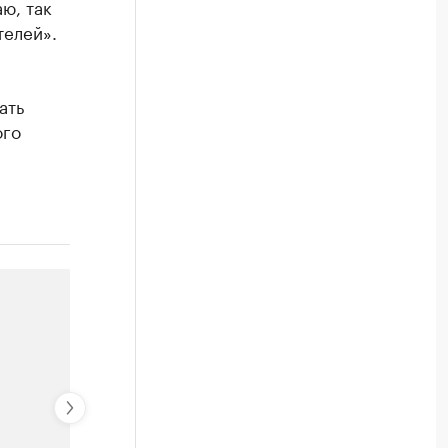
ю, так
телей».
ать
ого