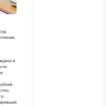
суд
пления,
ждено в
усте
ил
рублей
стно,
го
таревшей