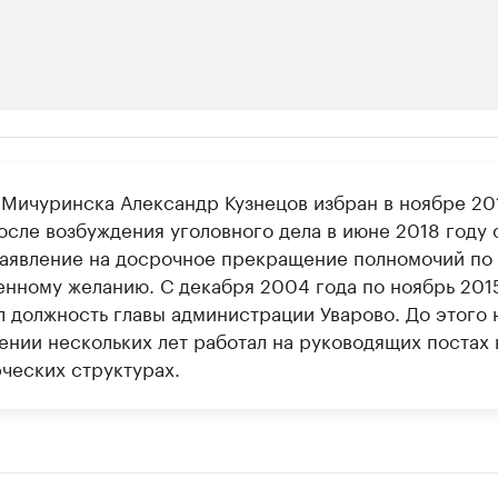
ии
Мичуринска Александр Кузнецов избран в ноябре 20
ь новостями бизнеса на РБК
осле возбуждения уголовного дела в июне 2018 году 
траницей компании и развивайте личные бренды спикеров бизнеса
заявление на досрочное прекращение полномочий по
енному желанию. С декабря 2004 года по ноябрь 201
л должность главы администрации Уварово. До этого 
ении нескольких лет работал на руководящих постах 
ческих структурах.