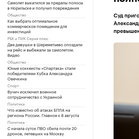
Самолет выкатился за пределы полосы
в Норильске и получил повреждения
Общество
Суд приг
Как выбрать оптимальное
Александ
коммерческое помещение для
инвестиций
превышен
РБК и ПИК Серия плюс
Две девушки в Шереметьево опоздали
на рейс и выбежали за самолетом.
Видео
Общество
Юные хоккеисты «Спартака» стали
победителями Кубка Александра
Овечкина
Спорт
Вучич исключил военное
сотрудничество с Украиной
Политика
Что известно об атаках БПЛА на
регионы России. Главное к 8 августа
Политика
С начала суток ПВО сбила почти 20
дронов, летевших на Москву