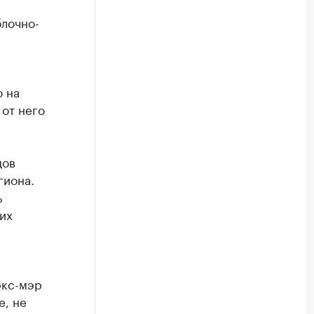
лочно-
о на
 от него
цов
гиона.
ь
их
экс-мэр
е, не