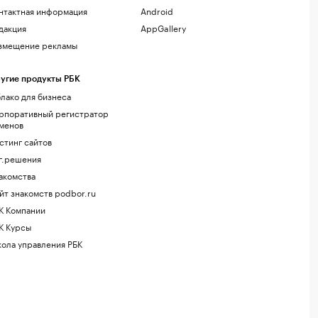
нтактная информация
Android
дакция
AppGallery
змещение рекламы
угие продукты РБК
лако для бизнеса
рпоративный регистратор
менов
стинг сайтов
г.решения
акомства
йт знакомств podbor.ru
К Компании
К Курсы
ола управления РБК