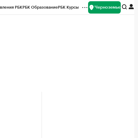
Черноземье
вления РБК
РБК Образование
РБК Курсы
рейтинги
Франшизы
Газета
ок наличной валюты