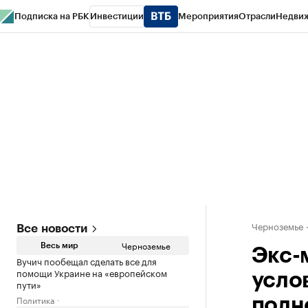
Подписка на РБК
Инвестиции
Мероприятия
Отрасли
Недви
РБК Life
Тренды
Визионеры
Национальные проекты
Город
Стиль
Кр
Спецпроекты СПб
Конференции СПб
Спецпроекты
Проверка конт
Черноземье
Все новости
Черноземье
Весь мир
Экс-
Вучич пообещал сделать все для
помощи Украине на «европейском
усло
пути»
Политика
полн