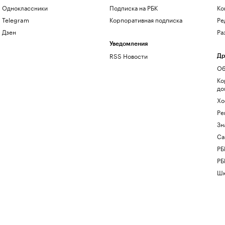
Одноклассники
Подписка на РБК
Ко
Telegram
Корпоративная подписка
Ре
Дзен
Ра
Уведомления
RSS Новости
Др
Об
Ко
до
Хо
Ре
Зн
Са
РБ
РБ
Шк