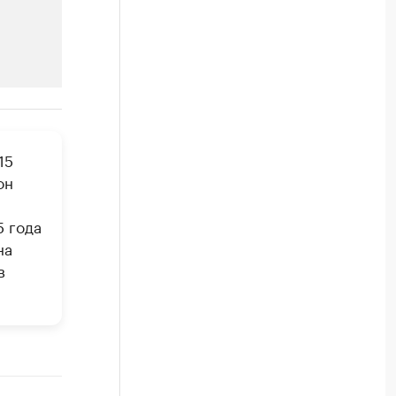
РБК Компании
15
Крупнейшие производители и
он
Ознакомьтесь с информацией в каталоге
5 года
на
в