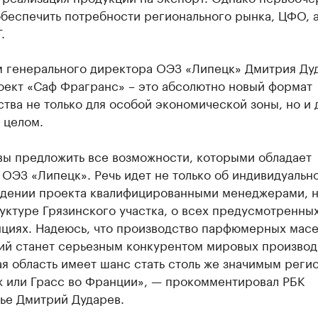
обеспечить потребности регионального рынка, ЦФО, 
.
м генерального директора ОЭЗ «Липецк» Дмитрия Ду
оект «Саф Фрагранс» – это абсолютно новый формат
тва не только для особой экономической зоны, но и 
 целом.
вы предложить все возможности, которыми обладает
ОЭЗ «Липецк». Речь идет не только об индивидуальн
дении проекта квалифицированными менеджерами, н
уктуре Грязинского участка, о всех предусмотренны
циях. Надеюсь, что производство парфюмерных масе
ий станет серьезным конкурентом мировых производ
я область имеет шанс стать столь же значимым реги
ж или Грасс во Франции», — прокомментировал РБК
ье Дмитрий Дударев.