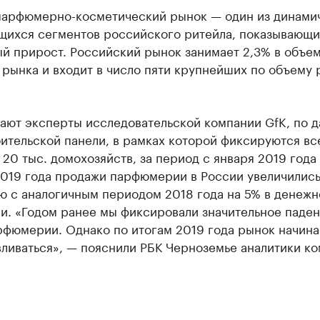
парфюмерно-косметический рынок — один из динами
щихся сегментов российского ритейла, показывающ
ый прирост. Российский рынок занимает 2,3% в объе
рынка и входит в число пяти крупнейших по объему 
чают эксперты исследовательской компании GfK, по 
ительской панели, в рамках которой фиксируются вс
 20 тыс. домохозяйств, за период с января 2019 года
2019 года продажи парфюмерии в России увеличились
ю с аналогичным периодом 2018 года на 5% в денеж
и. «Годом ранее мы фиксировали значительное паде
рфюмерии. Однако по итогам 2019 года рынок начина
вливаться», — пояснили РБК Черноземье аналитики к