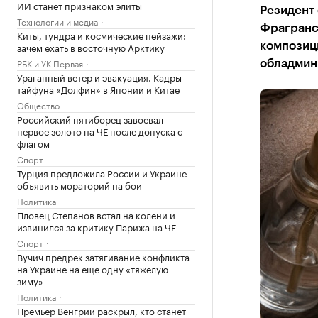
ИИ станет признаком элиты
Резидент
Технологии и медиа
Фрагранс
Киты, тундра и космические пейзажи:
зачем ехать в восточную Арктику
композици
РБК и УК Первая
обладмин
Ураганный ветер и эвакуация. Кадры
тайфуна «Долфин» в Японии и Китае
Общество
Российский пятиборец завоевал
первое золото на ЧЕ после допуска с
флагом
Спорт
Турция предложила России и Украине
объявить мораторий на бои
Политика
Пловец Степанов встал на колени и
извинился за критику Парижа на ЧЕ
Спорт
Вучич предрек затягивание конфликта
на Украине на еще одну «тяжелую
зиму»
Политика
Премьер Венгрии раскрыл, кто станет