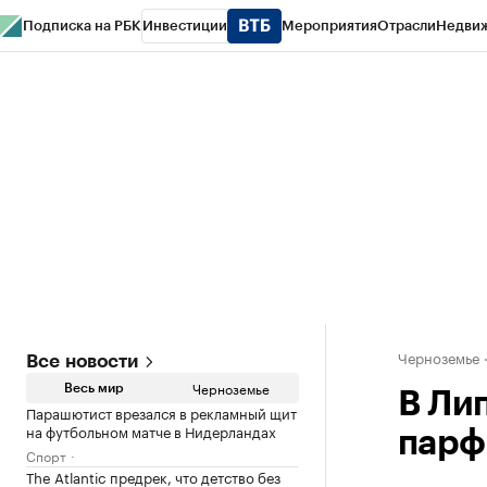
Подписка на РБК
Инвестиции
Мероприятия
Отрасли
Недви
РБК Life
Тренды
Визионеры
Национальные проекты
Город
Стиль
Кр
Спецпроекты СПб
Конференции СПб
Спецпроекты
Проверка конт
Черноземье
Все новости
Черноземье
Весь мир
В Ли
Парашютист врезался в рекламный щит
на футбольном матче в Нидерландах
парф
Спорт
The Atlantic предрек, что детство без