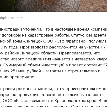
sitphotos.com
инистрации
уточнили
, что в настоящее время компан
 договоры на кадастровые работы. Статус резидента
еской зоны «Липецк» ООО «Саф Фрагранс» получила
019 года. Производство расположится на участке 1,7 
м районе Липецкой области. Предполагается, что
ство нового предприятия начнется в четвертом квар
. Суммарный объем инвестиций в проект составит 27
з них 251 млн рублей – затраты на строительство и
ание предприятия.
трации региона отметили, что у производителя имее
прос на продукцию, а также есть ключевые клиенты,
, ООО «Раффа козметик» в Краснодарском крае. В пл
 реализация продукции на экспорт. Однако первооче