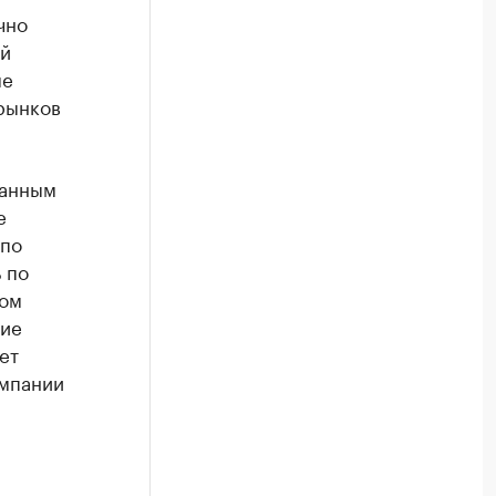
чно
ий
ме
рынков
данным
е
 по
 по
ном
ние
ет
омпании