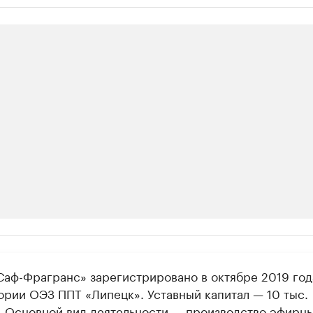
ии
аф-Фрагранс» зарегистрировано в октябре 2019 год
ь новостями бизнеса на РБК
ории ОЭЗ ППТ «Липецк». Уставный капитал — 10 тыс.
траницей компании и развивайте личные бренды спикеров бизнеса
. Основной вид деятельности — производство эфирн