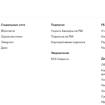
Социальные сети
Подписки
РБ
ВКонтакте
Скрыть баннеры на РБК
О 
Одноклассники
Подписка на РБК
Ко
Telegram
Корпоративная подписка
Ре
Дзен
Ра
Уведомления
RSS Новости
Др
Об
Ко
до
Хо
Ре
Зн
Са
РБ