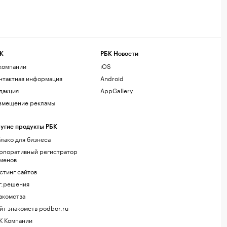
К
РБК Новости
компании
iOS
нтактная информация
Android
дакция
AppGallery
змещение рекламы
угие продукты РБК
лако для бизнеса
рпоративный регистратор
менов
стинг сайтов
г.решения
акомства
йт знакомств podbor.ru
К Компании