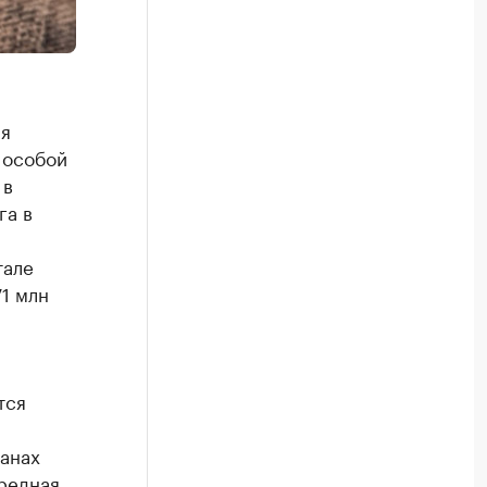
ия
 особой
 в
га в
тале
1 млн
тся
анах
редная