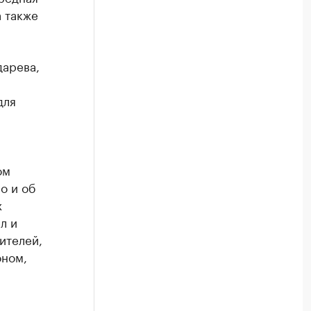
а также
дарева,
для
ом
о и об
х
л и
ителей,
оном,