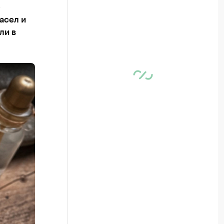
ф
асел и
ли в