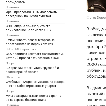
президентом
Политика
Иран предложил США «исправить
поведение» по шести пунктам
Фото: Depo
Политика
Сын Байдена признал, что его
В обладм
помилование не помогло США
заключает
Политика
Зачем инвестировать в торговые
экономич
пространства на первых этажах
декабре 2
РБК и ПИК Серия плюс
Грязинско
СКА подписал контракт с защитником,
строитель
который провел пять сезонов в НХЛ
Спорт
2020 года
В Хорватии столкнулись грузовой и
рублей, и
пассажирский поезда
оборудов
Общество
Футболист «Акрона» установил рекорд
РПЛ по заблокированным ударам
В админис
Спорт
высокий с
МИД Болгарии вызвал посла Украины
например
из-за взрыва беспилотника
компании
Политика