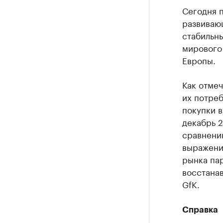
Сегодня 
развиваю
стабильн
мирового 
Европы.
Как отме
их потреб
покупки в
декабрь 
сравнени
выражени
рынка па
восстана
GfK.
Справка