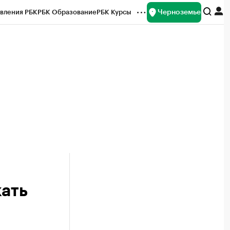
Черноземье
вления РБК
РБК Образование
РБК Курсы
рейтинги
Франшизы
Газета
ок наличной валюты
кать