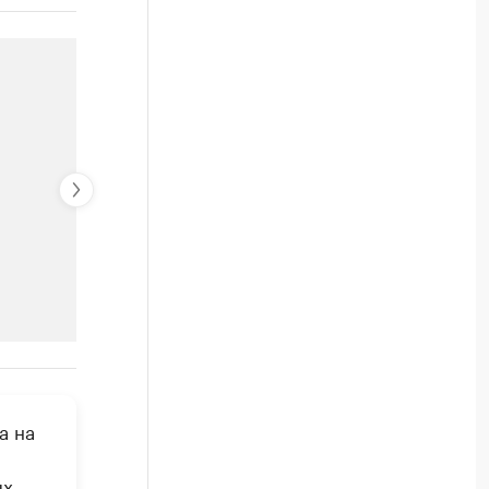
РБК Компании
а на
Крупнейшие производители и
Ознакомьтесь с информацией в каталоге
ых