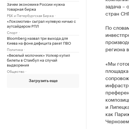
Зачем экономике России нужна
задача – 
товарная биржа
стран СНГ
РБК и Петербургская Биржа
«Локомотив» сыграл нулевую ничью с
аутсайдером РПЛ
По слова
Спорт
инвестпр
Bloomberg назвал три выхода для
производс
Киева на фоне дефицита ракет ПВО
региона в
Политика
«Веселый молочник» Уолкер купил
билеты в Стамбул на случай
«Мы гото
выдворения
площадка 
Общество
сопровож
Загрузить еще
инфрастр
преферен
композиц
и Липецка
как Пари
Чернозем