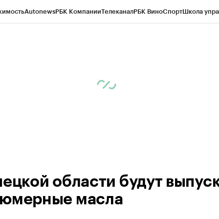
жимость
Autonews
РБК Компании
Телеканал
РБК Вино
Спорт
Школа упра
ипто
РБК Бизнес-среда
Дискуссионный клуб
Исследования
Кредитные 
рагентов
Политика
Экономика
Бизнес
Технологии и медиа
Финансы
Рын
пецкой области будут выпус
юмерные масла