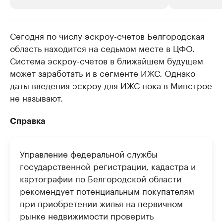
Сегодня по числу эскроу-счетов Белгородская
РБК Компании
РБК Компании
область находится на седьмом месте в ЦФО.
Делитесь новостями бизнеса на РБК
Крупнейшие
Система эскроу-счетов в ближайшем будущем
недвижимос
Управляйте страницей компании и развивайте личные
бренды спикеров бизнеса
может заработать и в сегменте ИЖС. Однако
Посмотрите данные
даты введения эскроу для ИЖС пока в Минстрое
не называют.
Справка
Управление федеральной службы
государственной регистрации, кадастра и
картографии по Белгородской области
рекомендует потенциальным покупателям
при приобретении жилья на первичном
рынке недвижимости проверить