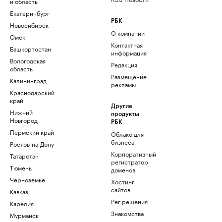
и область
Екатеринбург
РБК
Новосибирск
О компании
Омск
Контактная
Башкортостан
информация
Вологодская
Редакция
область
Размещение
Калининград
рекламы
Краснодарский
край
Другие
Нижний
продукты
Новгород
РБК
Пермский край
Облако для
бизнеса
Ростов-на-Дону
Корпоративный
Татарстан
регистратор
Тюмень
доменов
Черноземье
Хостинг
сайтов
Кавказ
Рег.решения
Карелия
Знакомства
Мурманск