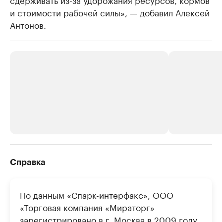
и стоимости рабочей силы», — добавил Алексей
Антонов.
РБК Компании
РБК Компании
Справка
Делитесь новостями бизнеса на РБК
Крупнейшие 
продавцы м
Управляйте страницей компании и развивайте личные
По данным «Спарк-интерфакс», ООО
бренды спикеров бизнеса
Ознакомьтесь с и
«Торговая компания «Мираторг»
зарегистрировано в г. Москва в 2009 году.