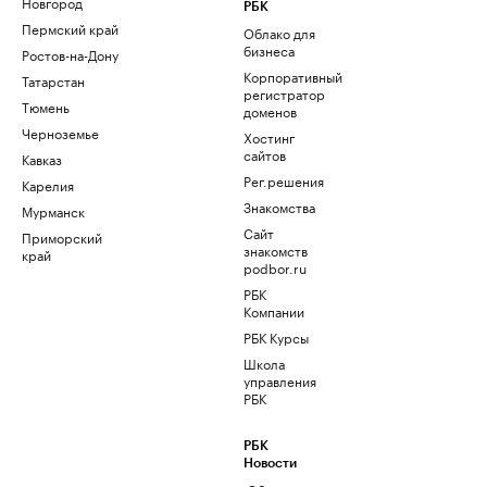
Новгород
РБК
Пермский край
Облако для
бизнеса
Ростов-на-Дону
Корпоративный
Татарстан
регистратор
Тюмень
доменов
Черноземье
Хостинг
сайтов
Кавказ
Рег.решения
Карелия
Знакомства
Мурманск
Сайт
Приморский
знакомств
край
podbor.ru
РБК
Компании
РБК Курсы
Школа
управления
РБК
РБК
Новости