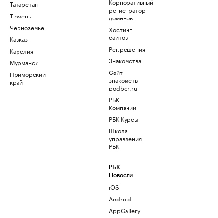
Корпоративный
Татарстан
регистратор
Тюмень
доменов
Черноземье
Хостинг
сайтов
Кавказ
Рег.решения
Карелия
Знакомства
Мурманск
Сайт
Приморский
знакомств
край
podbor.ru
РБК
Компании
РБК Курсы
Школа
управления
РБК
РБК
Новости
iOS
Android
AppGallery