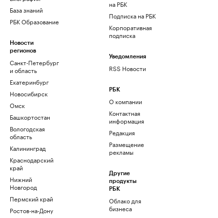
на РБК
База знаний
Подписка на РБК
РБК Образование
Корпоративная
подписка
Новости
регионов
Уведомления
Санкт-Петербург
RSS Новости
и область
Екатеринбург
РБК
Новосибирск
О компании
Омск
Контактная
Башкортостан
информация
Вологодская
Редакция
область
Размещение
Калининград
рекламы
Краснодарский
край
Другие
Нижний
продукты
Новгород
РБК
Пермский край
Облако для
бизнеса
Ростов-на-Дону