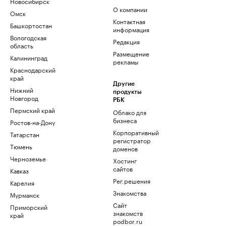
Новосибирск
О компании
Омск
Контактная
Башкортостан
информация
Вологодская
Редакция
область
Размещение
Калининград
рекламы
Краснодарский
край
Другие
Нижний
продукты
Новгород
РБК
Пермский край
Облако для
бизнеса
Ростов-на-Дону
Корпоративный
Татарстан
регистратор
Тюмень
доменов
Черноземье
Хостинг
сайтов
Кавказ
Рег.решения
Карелия
Знакомства
Мурманск
Сайт
Приморский
знакомств
край
podbor.ru