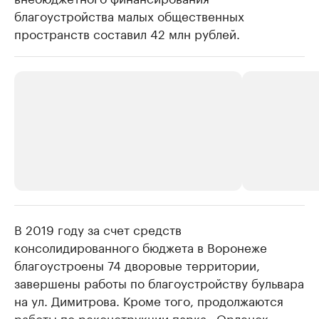
благоустройства малых общественных
пространств составил 42 млн рублей.
В 2019 году за счет средств
РБК Компании
РБК Компании
консолидированного бюджета в Воронеже
Делитесь новостями бизнеса на РБК
Крупнейшие
благоустроены 74 дворовые территории,
недвижимос
Управляйте страницей компании и развивайте личные
бренды спикеров бизнеса
завершены работы по благоустройству бульвара
Посмотрите данные
на ул. Димитрова. Кроме того, продолжаются
работы по реконструкции парка «Орленок»,