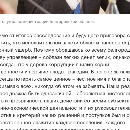
с-служба администрации Белгородской области
мо от итогов расследования и будущего приговора с
тить, что исполнительной власти области нанесен се
онный ущерб. Поэтому обращаюсь ко всему белгоро
у управленцев – соблазн легких денег велик, однак
сегда, что у дерева коррупции гнилые корни
венности и горькие плоды трагедии. В погоне за наж
сегда потерять самое ценное – честное имя и благоп
ризываю всех, никогда об этом не забывать. Наша реа
ся должна быть однозначной – абсолютная чистоплот
ь и прозрачность наших действий со всеми субъект
нно-экономической деятельности и их руководителя
отив и критерий наших решений и поступков был и о
сестороннее развитие каждого поселения, каждого
льного образования, повышение качества жизни в