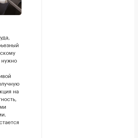
уда,
рьезный
дскому
о нужно
ивой
олучную
кция на
ность,
ами
ми.
стается