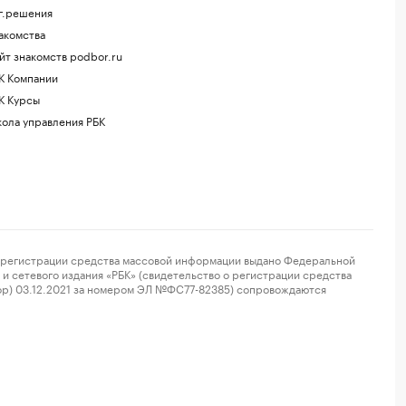
г.решения
акомства
йт знакомств podbor.ru
К Компании
К Курсы
ола управления РБК
регистрации средства массовой информации выдано Федеральной
и сетевого издания «РБК» (свидетельство о регистрации средства
ор) 03.12.2021 за номером ЭЛ №ФС77-82385) сопровождаются