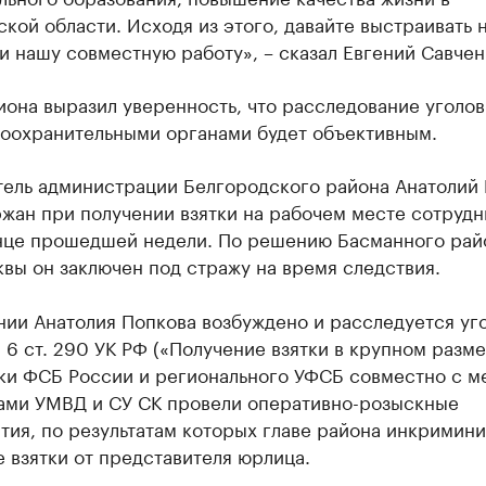
кой области. Исходя из этого, давайте выстраивать 
и нашу совместную работу», – сказал Евгений Савчен
иона выразил уверенность, что расследование уголо
воохранительными органами будет объективным.
тель администрации Белгородского района Анатолий
ржан при получении взятки на рабочем месте сотруд
нце прошедшей недели. По решению Басманного рай
вы он заключен под стражу на время следствия.
нии Анатолия Попкова возбуждено и расследуется уг
. 6 ст. 290 УК РФ («Получение взятки в крупном разме
ки ФСБ России и регионального УФСБ совместно с 
ами УМВД и СУ СК провели оперативно-розыскные
тия, по результатам которых главе района инкримин
 взятки от представителя юрлица.