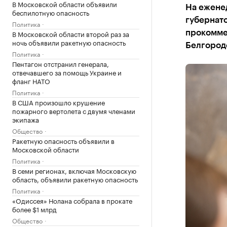
В Московской области объявили
На ежене
беспилотную опасность
губернат
Политика
В Московской области второй раз за
прокомме
ночь объявили ракетную опасность
Белгород
Политика
Пентагон отстранил генерала,
отвечавшего за помощь Украине и
фланг НАТО
Политика
В США произошло крушение
пожарного вертолета с двумя членами
экипажа
Общество
Ракетную опасность объявили в
Московской области
Политика
В семи регионах, включая Московскую
область, объявили ракетную опасность
Политика
«Одиссея» Нолана собрала в прокате
более $1 млрд
Общество