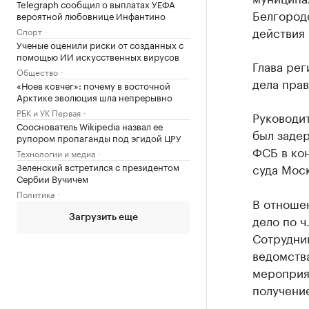
Telegraph сообщил о выплатах УЕФА
Белгородс
вероятной любовнице Инфантино
действия 
Спорт
Ученые оценили риски от созданных с
помощью ИИ искусственных вирусов
Глава рег
Общество
дела пра
«Ноев ковчег»: почему в восточной
Арктике эволюция шла непрерывно
РБК и УК Первая
Руководи
Сооснователь Wikipedia назвал ее
был заде
рупором пропаганды под эгидой ЦРУ
ФСБ в ко
Технологии и медиа
Зеленский встретился с президентом
суда Моск
Сербии Вучичем
Политика
В отноше
дело по ч
Загрузить еще
Сотрудни
ведомств
мероприя
получение