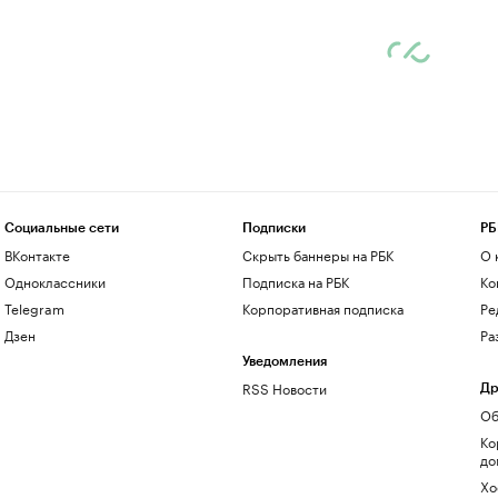
Социальные сети
Подписки
РБ
ВКонтакте
Скрыть баннеры на РБК
О 
Одноклассники
Подписка на РБК
Ко
Telegram
Корпоративная подписка
Ре
Дзен
Ра
Уведомления
RSS Новости
Др
Об
Ко
до
Хо