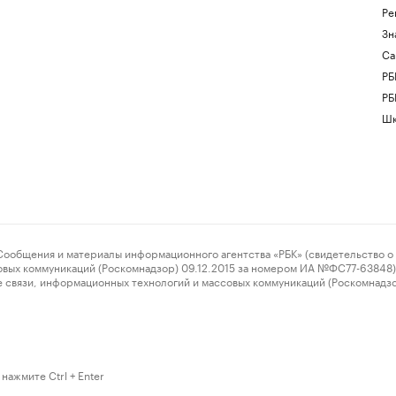
Ре
Зн
Са
РБ
РБ
Шк
ения и материалы информационного агентства «РБК» (свидетельство о 
овых коммуникаций (Роскомнадзор) 09.12.2015 за номером ИА №ФС77-63848) 
 связи, информационных технологий и массовых коммуникаций (Роскомнадз
нажмите Ctrl + Enter