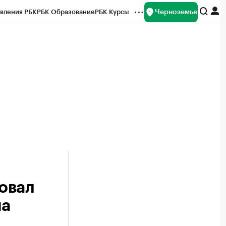
Черноземье
вления РБК
РБК Образование
РБК Курсы
рейтинги
Франшизы
Газета
ок наличной валюты
овал
на