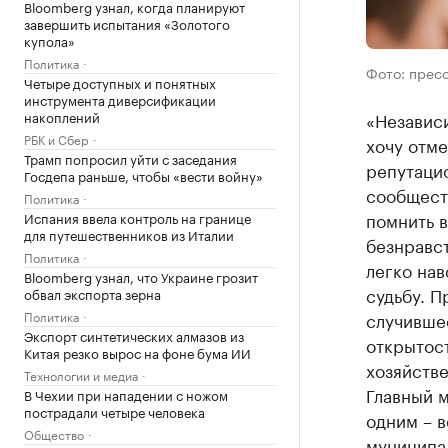
Bloomberg узнал, когда планируют
завершить испытания «Золотого
купола»
Политика
Фото: прес
Четыре доступных и понятных
инструмента диверсификации
накоплений
«Независи
РБК и Сбер
хочу отме
Трамп попросил уйти с заседания
репутаци
Госдепа раньше, чтобы «вести войну»
сообществ
Политика
помнить в
Испания ввела контроль на границе
для путешественников из Италии
безнравст
Политика
легко нав
Bloomberg узнал, что Украине грозит
судьбу. П
обвал экспорта зерна
Политика
случившее
Экспорт синтетических алмазов из
открытост
Китая резко вырос на фоне бума ИИ
хозяйстве
Технологии и медиа
Главный м
В Чехии при нападении с ножом
пострадали четыре человека
одним – в
Общество
муниципа