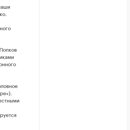
наши
ко.
вного
 Попков
никами
онного
оловное
ре»).
местными
ируется