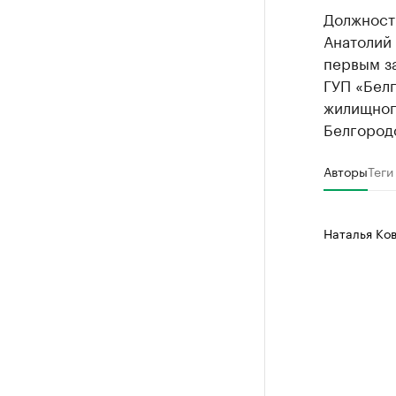
Должност
Анатолий 
первым з
ГУП «Бел
жилищного
Белгород
Авторы
Теги
Наталья Ко