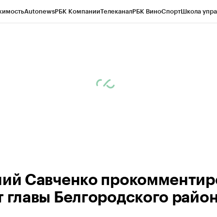
жимость
Autonews
РБК Компании
Телеканал
РБК Вино
Спорт
Школа упра
ипто
РБК Бизнес-среда
Дискуссионный клуб
Исследования
Кредитные 
рагентов
Политика
Экономика
Бизнес
Технологии и медиа
Финансы
Рын
ний Савченко прокомментир
т главы Белгородского райо