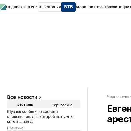
Подписка на РБК
Инвестиции
Мероприятия
Отрасли
Недви
РБК Life
Тренды
Визионеры
Национальные проекты
Город
Стиль
Кр
Спецпроекты СПб
Конференции СПб
Спецпроекты
Проверка конт
Черноземье
Все новости
Черноземье
Весь мир
Евге
Шуваев сообщил о системе
оповещения, для которой не нужны
арес
сеть и зарядка
Политика