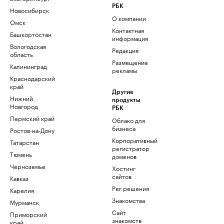
РБК
Новосибирск
О компании
Омск
Контактная
Башкортостан
информация
Вологодская
Редакция
область
Размещение
Калининград
рекламы
Краснодарский
край
Другие
Нижний
продукты
Новгород
РБК
Пермский край
Облако для
бизнеса
Ростов-на-Дону
Корпоративный
Татарстан
регистратор
Тюмень
доменов
Черноземье
Хостинг
сайтов
Кавказ
Рег.решения
Карелия
Знакомства
Мурманск
Сайт
Приморский
знакомств
край