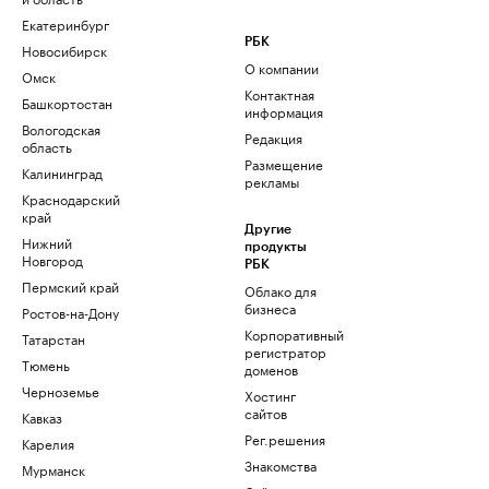
Екатеринбург
РБК
Новосибирск
О компании
Омск
Контактная
Башкортостан
информация
Вологодская
Редакция
область
Размещение
Калининград
рекламы
Краснодарский
край
Другие
Нижний
продукты
Новгород
РБК
Пермский край
Облако для
бизнеса
Ростов-на-Дону
Корпоративный
Татарстан
регистратор
Тюмень
доменов
Черноземье
Хостинг
сайтов
Кавказ
Рег.решения
Карелия
Знакомства
Мурманск