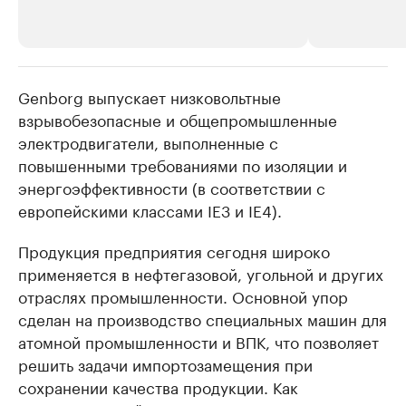
Genborg выпускает низковольтные
РБК Компании
РБК Компании
взрывобезопасные и общепромышленные
Делитесь новостями бизнеса на РБК
Крупнейшие
электродвигатели, выполненные с
недвижимос
Управляйте страницей компании и развивайте личные
бренды спикеров бизнеса
повышенными требованиями по изоляции и
Посмотрите данные
энергоэффективности (в соответствии с
европейскими классами IE3 и IE4).
Продукция предприятия сегодня широко
применяется в нефтегазовой, угольной и других
отраслях промышленности. Основной упор
сделан на производство специальных машин для
атомной промышленности и ВПК, что позволяет
решить задачи импортозамещения при
сохранении качества продукции. Как