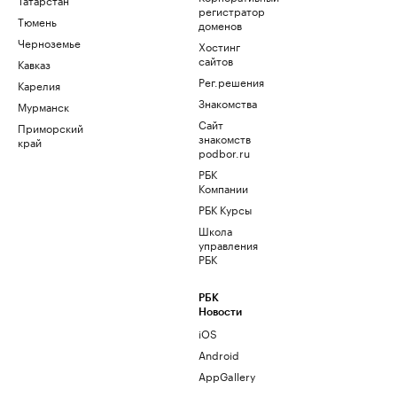
регистратор
Тюмень
доменов
Черноземье
Хостинг
сайтов
Кавказ
Рег.решения
Карелия
Знакомства
Мурманск
Сайт
Приморский
знакомств
край
podbor.ru
РБК
Компании
РБК Курсы
Школа
управления
РБК
РБК
Новости
iOS
Android
AppGallery