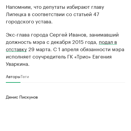
Напомним, что депутаты избирают главу
РБК Компании
РБК Компании
Липецка в соответствии со статьей 47
Делитесь новостями бизнеса на РБК
Крупнейшие 
городского устава.
продавцы м
Управляйте страницей компании и развивайте личные
бренды спикеров бизнеса
Ознакомьтесь с и
Экс-глава города Сергей Иванов, занимавший
должность мэра с декабря 2015 года,
подал в
отставку
29 марта. С 1 апреля обязанности мэра
исполняет соучредитель ГК «Трио» Евгения
Уваркина.
Авторы
Теги
Денис Пискунов