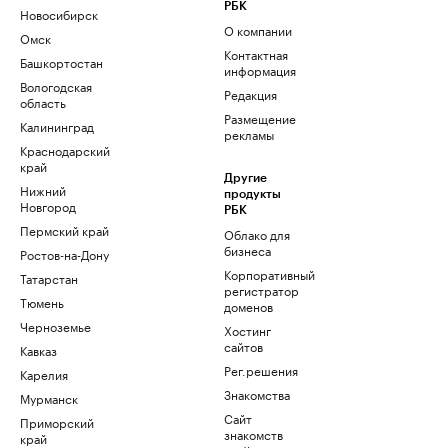
РБК
Новосибирск
О компании
Омск
Контактная
Башкортостан
информация
Вологодская
Редакция
область
Размещение
Калининград
рекламы
Краснодарский
край
Другие
Нижний
продукты
Новгород
РБК
Пермский край
Облако для
бизнеса
Ростов-на-Дону
Корпоративный
Татарстан
регистратор
Тюмень
доменов
Черноземье
Хостинг
сайтов
Кавказ
Рег.решения
Карелия
Знакомства
Мурманск
Сайт
Приморский
знакомств
край