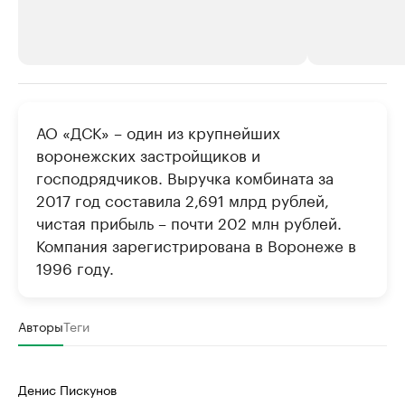
РБК Компании
РБК Компании
АО «ДСК» – один из крупнейших
Делитесь новостями бизнеса на РБК
Крупнейшие 
воронежских застройщиков и
продавцы м
Управляйте страницей компании и развивайте личные
господрядчиков. Выручка комбината за
бренды спикеров бизнеса
Ознакомьтесь с и
2017 год составила 2,691 млрд рублей,
чистая прибыль – почти 202 млн рублей.
Компания зарегистрирована в Воронеже в
1996 году.
Авторы
Теги
Денис Пискунов