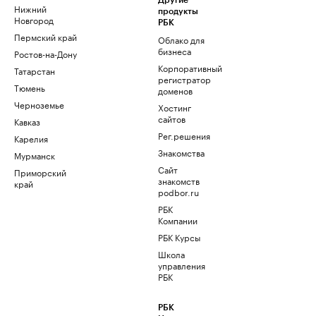
Другие
Нижний
продукты
Новгород
РБК
Пермский край
Облако для
бизнеса
Ростов-на-Дону
Корпоративный
Татарстан
регистратор
Тюмень
доменов
Черноземье
Хостинг
сайтов
Кавказ
Рег.решения
Карелия
Знакомства
Мурманск
Сайт
Приморский
знакомств
край
podbor.ru
РБК
Компании
РБК Курсы
Школа
управления
РБК
РБК