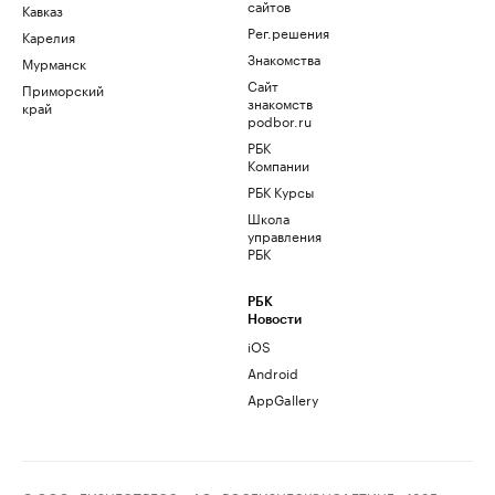
сайтов
Кавказ
Рег.решения
Карелия
Знакомства
Мурманск
Сайт
Приморский
знакомств
край
podbor.ru
РБК
Компании
РБК Курсы
Школа
управления
РБК
РБК
Новости
iOS
Android
AppGallery