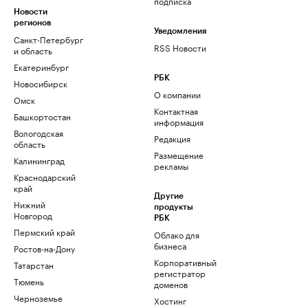
подписка
Новости
регионов
Уведомления
Санкт-Петербург
RSS Новости
и область
Екатеринбург
РБК
Новосибирск
О компании
Омск
Контактная
Башкортостан
информация
Вологодская
Редакция
область
Размещение
Калининград
рекламы
Краснодарский
край
Другие
Нижний
продукты
Новгород
РБК
Пермский край
Облако для
бизнеса
Ростов-на-Дону
Корпоративный
Татарстан
регистратор
Тюмень
доменов
Черноземье
Хостинг