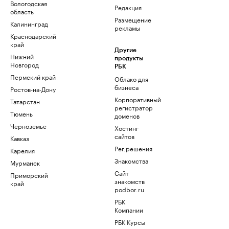
Вологодская
Редакция
область
Размещение
Калининград
рекламы
Краснодарский
край
Другие
Нижний
продукты
Новгород
РБК
Пермский край
Облако для
бизнеса
Ростов-на-Дону
Корпоративный
Татарстан
регистратор
Тюмень
доменов
Черноземье
Хостинг
сайтов
Кавказ
Рег.решения
Карелия
Знакомства
Мурманск
Сайт
Приморский
знакомств
край
podbor.ru
РБК
Компании
РБК Курсы